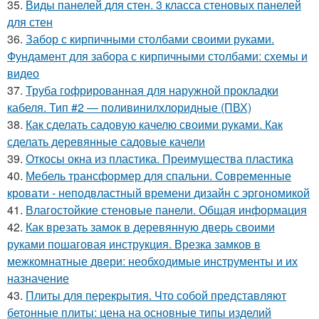
35.
Виды панелей для стен. 3 класса стеновых панелей
для стен
36.
Забор с кирпичными столбами своими руками.
Фундамент для забора с кирпичными столбами: схемы и
видео
37.
Труба гофрированная для наружной прокладки
кабеля. Тип #2 — поливинилхлоридные (ПВХ)
38.
Как сделать садовую качелю своими руками. Как
сделать деревянные садовые качели
39.
Откосы окна из пластика. Преимущества пластика
40.
Мебель трансформер для спальни. Современные
кровати - неподвластный времени дизайн с эргономикой
41.
Влагостойкие стеновые панели. Общая информация
42.
Как врезать замок в деревянную дверь своими
руками пошаговая инструкция. Врезка замков в
межкомнатные двери: необходимые инструменты и их
назначение
43.
Плиты для перекрытия. Что собой представляют
бетонные плиты: цена на основные типы изделий