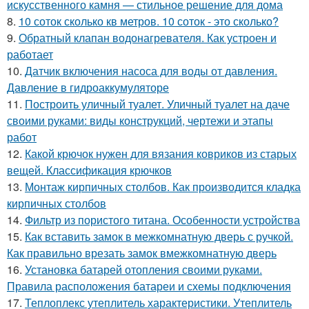
искусственного камня — стильное решение для дома
8.
10 соток сколько кв метров. 10 соток - это сколько?
9.
Обратный клапан водонагревателя. Как устроен и
работает
10.
Датчик включения насоса для воды от давления.
Давление в гидроаккумуляторе
11.
Построить уличный туалет. Уличный туалет на даче
своими руками: виды конструкций, чертежи и этапы
работ
12.
Какой крючок нужен для вязания ковриков из старых
вещей. Классификация крючков
13.
Монтаж кирпичных столбов. Как производится кладка
кирпичных столбов
14.
Фильтр из пористого титана. Особенности устройства
15.
Как вставить замок в межкомнатную дверь с ручкой.
Как правильно врезать замок вмежкомнатную дверь
16.
Установка батарей отопления своими руками.
Правила расположения батареи и схемы подключения
17.
Теплоплекс утеплитель характеристики. Утеплитель