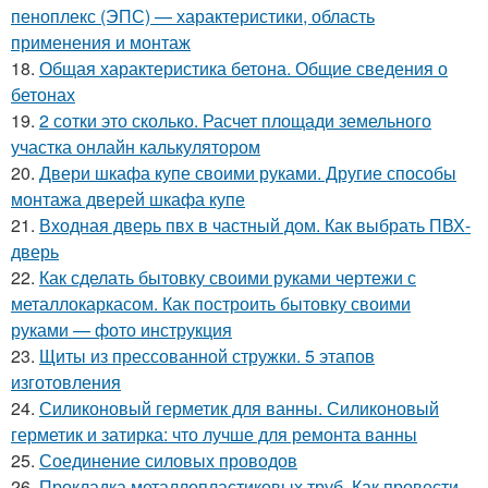
пеноплекс (ЭПС) — характеристики, область
применения и монтаж
18.
Общая характеристика бетона. Общие сведения о
бетонах
19.
2 сотки это сколько. Расчет площади земельного
участка онлайн калькулятором
20.
Двери шкафа купе своими руками. Другие способы
монтажа дверей шкафа купе
21.
Входная дверь пвх в частный дом. Как выбрать ПВХ-
дверь
22.
Как сделать бытовку своими руками чертежи с
металлокаркасом. Как построить бытовку своими
руками — фото инструкция
23.
Щиты из прессованной стружки. 5 этапов
изготовления
24.
Силиконовый герметик для ванны. Силиконовый
герметик и затирка: что лучше для ремонта ванны
25.
Соединение силовых проводов
26.
Прокладка металлопластиковых труб. Как провести