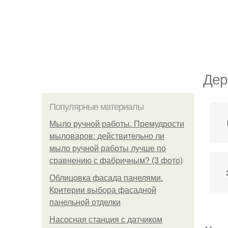
Дер
Популярные материалы
Мыло ручной работы. Премудрости
мыловаров: действительно ли
мыло ручной работы лучше по
сравнению с фабричным? (3 фото)
Облицовка фасада панелями.
Критерии выбора фасадной
панельной отделки
Насосная станция с датчиком