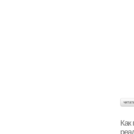
читат
Как
реа