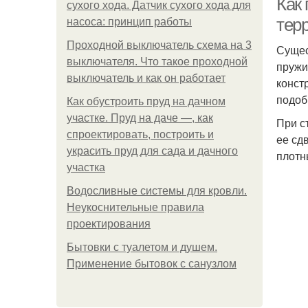
Как
сухого хода. Датчик сухого хода для
тер
насоса: принцип работы
Проходной выключатель схема на 3
Сущес
выключателя. Что такое проходной
пружи
выключатель и как он работает
конст
подоб
Как обустроить пруд на дачном
участке. Пруд на даче —, как
При с
спроектировать, построить и
ее сд
украсить пруд для сада и дачного
плотн
участка
Водосливные системы для кровли.
Неукоснительные правила
проектирования
Бытовки с туалетом и душем.
Применение бытовок с санузлом