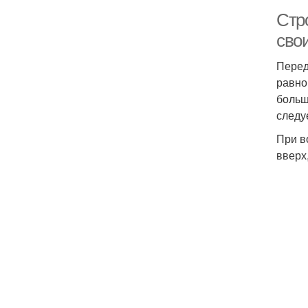
Стр
свои
Перед
равно
больш
следу
При в
вверх