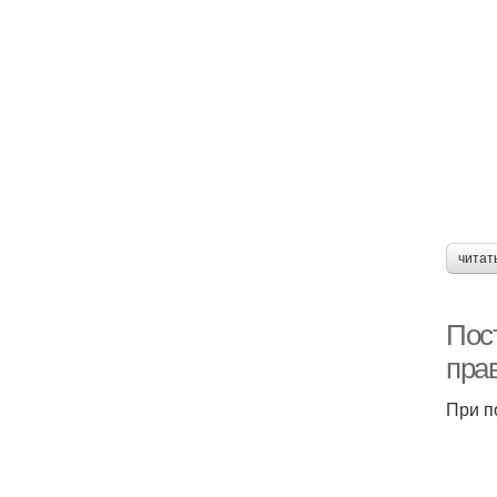
читат
Пос
пра
При п