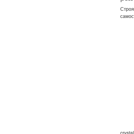
Строя
самос
cryst