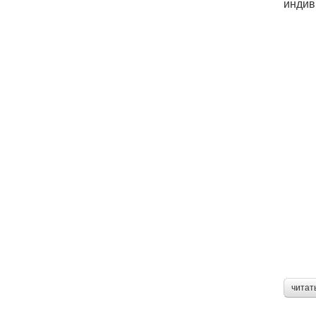
индив
читат