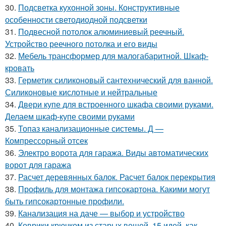
30.
Подсветка кухонной зоны. Конструктивные
особенности светодиодной подсветки
31.
Подвесной потолок алюминиевый реечный.
Устройство реечного потолка и его виды
32.
Мебель трансформер для малогабаритной. Шкаф-
кровать
33.
Герметик силиконовый сантехнический для ванной.
Силиконовые кислотные и нейтральные
34.
Двери купе для встроенного шкафа своими руками.
Делаем шкаф-купе своими руками
35.
Топаз канализационные системы. Д —
Компрессорный отсек
36.
Электро ворота для гаража. Виды автоматических
ворот для гаража
37.
Расчет деревянных балок. Расчет балок перекрытия
38.
Профиль для монтажа гипсокартона. Какими могут
быть гипсокартонные профили.
39.
Канализация на даче — выбор и устройство
40.
Коврики крючком из старых вещей. 15 идей, как