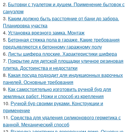
2.
Бытовки с туалетом и душем. Применение бытовок с
санузлом
3.
Каким должно быть расстояние от бани до забора.
Планировка участка
4.
Установка врезного замка. Монтаж
5.
Бетонная стяжка пола в гараже. Какие требования
предъявляются к бетонному гаражному полу
6.
Листы шифера плоские. Характеристики шифера
7.
Покрытие для детской площадки уличное резиновая
плитка. Достоинства и недостатки
8.
Какая посуда подходит для индукционных варочных
панелей. Основные требования
9.
Как самостоятельно изготовить ручной бур для
земляных работ. Ножи и способ из крепления
10.
Ручной бур своими руками. Конструкции и
применение
11.
Средства для удаления силиконового герметика с
ванной. Механический способ
12.
Разводка электрики в деревянном доме. Основные