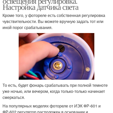
освещения регулировка.
Настройка датчика света
Кроме того, у фотореле есть собственная регулировка
Движения на
Освещенность для
чувствительности. Вы можете вручную задать тот или
светодиодном
включения
иной порог срабатывания.
прожекторе
То есть, будет фонарь срабатывать при полной темноте
уже ночью, или вечером, когда только-только начинает
смеркаться.
На популярных моделях фотореле от ИЭК ФР-601 и
ФР-602 регулятор расположен в основании и