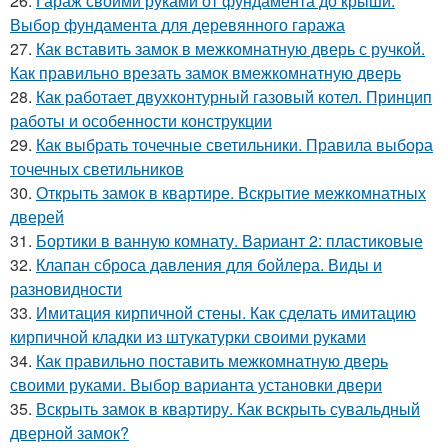
26.
Гараж своими руками от фундамента до крыши.
Выбор фундамента для деревянного гаража
27.
Как вставить замок в межкомнатную дверь с ручкой.
Как правильно врезать замок вмежкомнатную дверь
28.
Как работает двухконтурный газовый котел. Принцип
работы и особенности конструкции
29.
Как выбрать точечные светильники. Правила выбора
точечных светильников
30.
Открыть замок в квартире. Вскрытие межкомнатных
дверей
31.
Бортики в ванную комнату. Вариант 2: пластиковые
32.
Клапан сброса давления для бойлера. Виды и
разновидности
33.
Имитация кирпичной стены. Как сделать имитацию
кирпичной кладки из штукатурки своими руками
34.
Как правильно поставить межкомнатную дверь
своими руками. Выбор варианта установки двери
35.
Вскрыть замок в квартиру. Как вскрыть сувальдный
дверной замок?