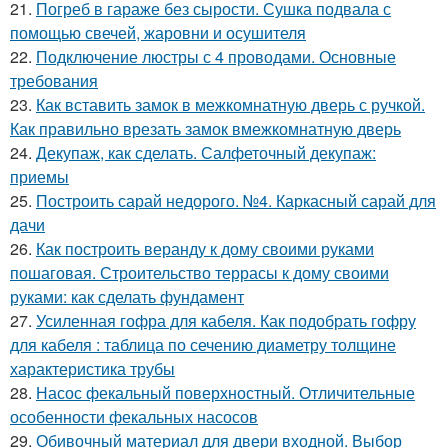
21.
Погреб в гараже без сырости. Сушка подвала с
помощью свечей, жаровни и осушителя
22.
Подключение люстры с 4 проводами. Основные
требования
23.
Как вставить замок в межкомнатную дверь с ручкой.
Как правильно врезать замок вмежкомнатную дверь
24.
Декупаж, как сделать. Салфеточный декупаж:
приемы
25.
Построить сарай недорого. №4. Каркасный сарай для
дачи
26.
Как построить веранду к дому своими руками
пошаговая. Строительство террасы к дому своими
руками: как сделать фундамент
27.
Усиленная гофра для кабеля. Как подобрать гофру
для кабеля : таблица по сечению диаметру толщине
характеристика трубы
28.
Насос фекальный поверхностный. Отличительные
особенности фекальных насосов
29.
Обивочный материал для двери входной. Выбор