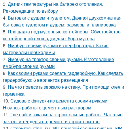
3.
Датчик температуры на батарею отопления.
Рекомендации по выбору
4.
Бытовки с душем и туалетом. Дачная двухкомнатная
бытовка с туалетом и душем: размеры и планировка
5.
Площадка под мусорные контейнеры. Обустройство
контейнерной площадки для сбора мусора
6.
Ямобур своими руками из перфоратора. Какие
материалы необходимы
7.
Ямобур на трактор своими руками. Изготовление
ямобура своими руками
8.
Как своими руками сделать гардеробную. Как сделать
гардеробную: 6 вариантов размещения
9.
На что повесить зеркало на стену. При помощи клея и
герметика
10.
Садовые фигурки из цемента своими руками.
Нюансы работы с цементным раствором
11.
Где найти заказы на строительные работы. Частные
заказы и тендеры на ремонт и строительство
12.
Строительство из СИП-панелей своими руками. SIP