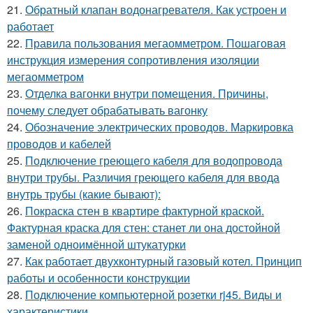
21.
Обратный клапан водонагревателя. Как устроен и
работает
22.
Правила пользования мегаомметром. Пошаговая
инструкция измерения сопротивления изоляции
мегаомметром
23.
Отделка вагонки внутри помещения. Причины,
почему следует обрабатывать вагонку
24.
Обозначение электрических проводов. Маркировка
проводов и кабелей
25.
Подключение греющего кабеля для водопровода
внутри трубы. Различия греющего кабеля для ввода
внутрь трубы (какие бывают):
26.
Покраска стен в квартире фактурной краской.
Фактурная краска для стен: станет ли она достойной
заменой одноимённой штукатурки
27.
Как работает двухконтурный газовый котел. Принцип
работы и особенности конструкции
28.
Подключение компьютерной розетки rj45. Виды и
характеристики