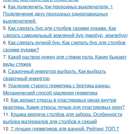
4.
Как подключить три проходных выключателя. 1
Подключение двух проходных одноклавишных
выключателей.
5.
Как сделать бур для столбов своими руками. Как
сделать самодельный земляной бур (ямобур, землебур)
6.
Как сделать ручной бур. Как сделать бур для столбов
своими руками?
7.
Какой раствор нужен для стяжки пола. Какие бывают
виды стяжек
8.
Сварочный инвертор выбрать. Как выбрать
сварочный инвертор
9.
Удаление старого герметика с бортика ванны.
Механический способ удаления герметика
10.
Как делают откосы в пластиковых окнах внутри
квартиры. Какие откосы лучше для пластиковых окон?
11.
Кладка кирпича столбов для забора. Особенности
выбора материалов для столбов и секций
12.
7 лучших герметиков для ванной. Рейтинг ТОП 7