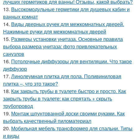
лучших герметиков для ванны! Отзывы, какой выбрать?
13.
Высокомодульные герметики для душевых кабин и
ванных комнат
14.
Виды дверных ручек для межкомнатных дверей.
Нажимные ручки для межкомнатных дверей
15.
Размеры установки унитаза. Основные правила
выбора размера унитаза: фото привлекательных
санузлов
16.
Потолочные диффузоры для вентиляции. Что такое
диффузор
17.
Линолеумная плитка для пола. Поливиниловая
плитка –, что это такое?
18.
Как закрыть трубы в туалете быстро и просто. Как
закрыть трубы в туалете: как спрятать + скрыть
трубопровод
19.
Монтаж шпунтованной доски своими руками. Как
выбрать качественный пиломатериал
20.
Мобильная мебель трансформер для спальни. Типы
и виды