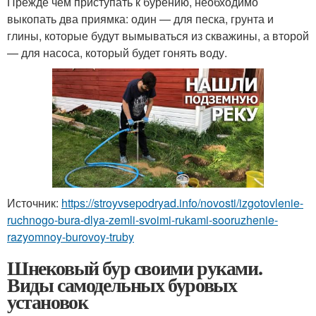
Прежде чем приступать к бурению, необходимо
выкопать два приямка: один — для песка, грунта и
глины, которые будут вымываться из скважины, а второй
— для насоса, который будет гонять воду.
Источник:
https://stroyvsepodryad.info/novosti/izgotovlenie-
ruchnogo-bura-dlya-zemli-svoimi-rukami-sooruzhenie-
razyomnoy-burovoy-truby
Шнековый бур своими руками.
Виды самодельных буровых
установок