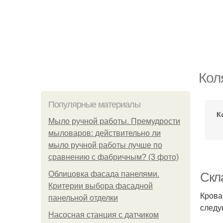
Кол
Популярные материалы
К
Мыло ручной работы. Премудрости
мыловаров: действительно ли
мыло ручной работы лучше по
сравнению с фабричным? (3 фото)
Облицовка фасада панелями.
Скл
Критерии выбора фасадной
Крова
панельной отделки
следу
Насосная станция с датчиком