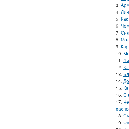
3.
Арм
4.
Лин
5.
Как
6.
Чем
7.
Сил
8.
Мол
9.
Кар
10.
Ме
11.
Ли
12.
Ка
13.
Бл
14.
До
15.
Ка
16.
С 
17.
Че
распр
18.
См
19.
Фи