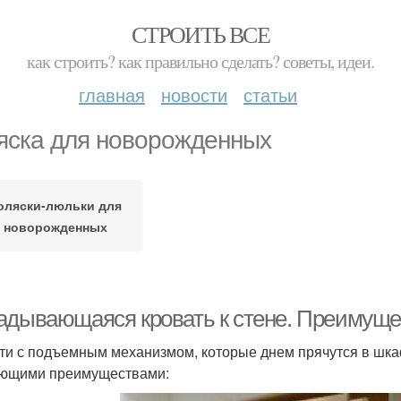
СТРОИТЬ ВСЕ
как строить? как правильно сделать? советы, идеи.
главная
новости
статьи
яска для новорожденных
оляски-люльки для
новорожденных
адывающаяся кровать к стене. Преимущес
ти с подъемным механизмом, которые днем прячутся в шка
ющими преимуществами: