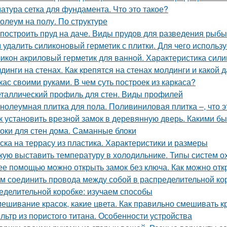
атура сетка для фундамента. Что это такое?
олеум на полу. По структуре
 построить пруд на даче. Виды прудов для разведения рыбы
 удалить силиконовый герметик с плитки. Для чего использу
икон акриловый герметик для ванной. Характеристика сили
динги на стенах. Как крепятся на стенах молдинги и какой
кас своими руками. В чем суть построек из каркаса?
таллический профиль для стен. Виды профилей
нолеумная плитка для пола. Поливиниловая плитка –, что э
к установить врезной замок в деревянную дверь. Какими б
оки для стен дома. Саманные блоки
ска на террасу из пластика. Характеристики и размеры
кую выставить температуру в холодильнике. Типы систем 
ее помощью можно открыть замок без ключа. Как можно отк
м соединить провода между собой в распределительной ко
еделительной коробке: изучаем способы
ешивание красок, какие цвета. Как правильно смешивать к
льтр из пористого титана. Особенности устройства