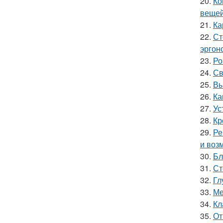
20.
Ко
вещей
21.
Ка
22.
Ст
эргон
23.
Ро
24.
Св
25.
Вы
26.
Ка
27.
Ус
28.
Кр
29.
Ре
и воз
30.
Бл
31.
Ст
32.
Гл
33.
Ме
34.
Кл
35.
От