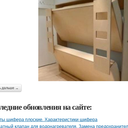
ь дальше →
ледние обновления на сайте:
ты шифера плоские. Характеристики шифера
атный клапан для водонагревателя. Замена предохранител