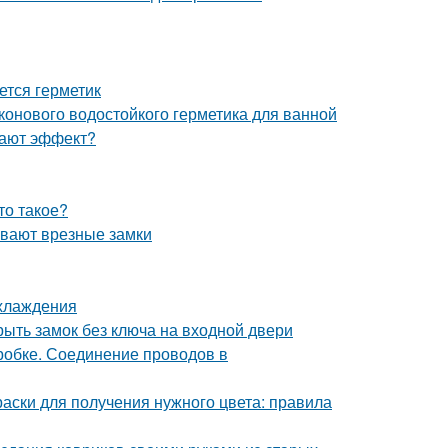
ется герметик
конового водостойкого герметика для ванной
 дают эффект?
то такое?
ывают врезные замки
охлаждения
рыть замок без ключа на входной двери
робке. Соединение проводов в
раски для получения нужного цвета: правила