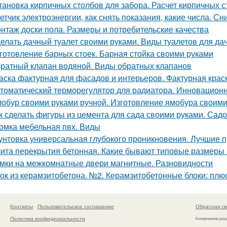
тановка кирпичных столбов для забора. Расчет кирпичных 
етчик электроэнергии, как снять показания, какие числа. С
нтаж доски пола. Размеры и потребительские качества
елать дачный туалет своими руками. Виды туалетов для да
готовление барных стоек. Барная стойка своими руками
ратный клапан водяной. Виды обратных клапанов
аска фактурная для фасадов и интерьеров. Фактурная крас
томатический терморегулятор для радиатора. Инновацион
обур своими руками ручной. Изготовление ямобура своими
к сделать фигуры из цемента для сада своими руками. Сад
омка мебельная пвх. Виды
унтовка универсальная глубокого проникновения. Лучшие п
ита перекрытия бетонная. Какие бывают типовые размеры
мки на межкомнатные двери магнитные. Разновидности
ок из керамзитобетона. №2. Керамзитобетонные блоки: плю
Контакты
Пользовательское соглашение
Обратная св
Политика конфидециальности
Копирование раз