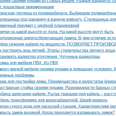
врики своими руками из старых вещей. Разные варианты со
: пошаговые рекомендации
ркасная теплица из поликарбоната. Выбираем поликарбона
олешница под раковину в ванную комнату. Столешница для
омичный предмет с удобной планировкой
зетки на какой высоте от пола. На какой высоте могут быть
етодиодная энергосберегающая лампа. В чем отличие исто
бор сечения кабеля по мощности. ПОЗВОЛЯЕТ ПРОИ
к построить душ летний. Этапы строительства летнего душа
тановить радиатор отопления. Чугунные радиаторы
омка для мебели ПВХ. Из ПВХ
монт мягкой мебели своими руками в домашних условиях. 
можные проблемы
оки для постройки дома. Преимущества и недостатки блоко
ол барная стойка своими руками. Разновидности барных ст
убина залегания кабеля. Рытье траншеи под кабель – расс
бель трансформер для малогабаритной. Шкаф-кровать
апан сухого хода для насосной станции. Характеристики ре
крыть замок входной. Когда приходится взламывать замок?