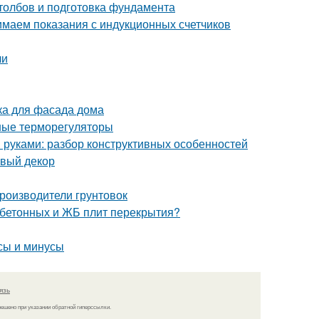
столбов и подготовка фундамента
нимаем показания с индукционных счетчиков
чи
ка для фасада дома
ные терморегуляторы
 руками: разбор конструктивных особенностей
овый декор
роизводители грунтовок
 бетонных и ЖБ плит перекрытия?
сы и минусы
язь
решено при указании обратной гиперссылки.