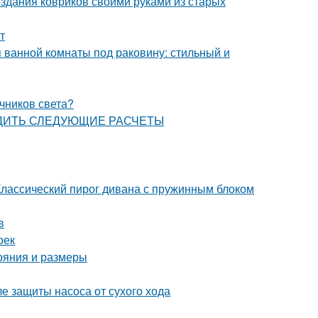
здания ковриков своими руками из старых
т
 ванной комнаты под раковину: стильный и
чников света?
ЗВОДИТЬ СЛЕДУЮЩИЕ РАСЧЕТЫ
Классический пирог дивана с пружинным блоком
в
оек
тояния и размеры
ле защиты насоса от сухого хода