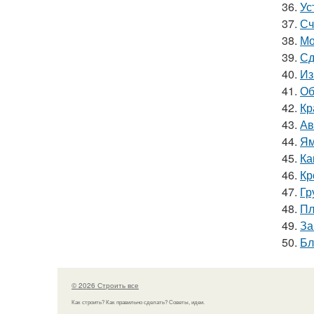
36.
Ус
37.
Сч
38.
Мо
39.
Сд
40.
Из
41.
Об
42.
Кр
43.
Ав
44.
Ям
45.
Ка
46.
Кр
47.
Гр
48.
Пл
49.
За
50.
Бл
© 2026 Строить все
Как строить? Как правильно сделать? Советы, идеи.