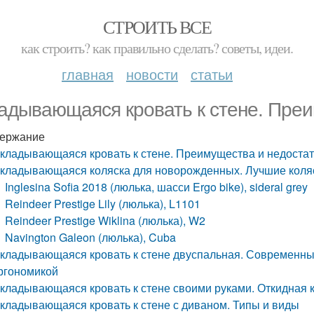
СТРОИТЬ ВСЕ
как строить? как правильно сделать? советы, идеи.
главная
новости
статьи
адывающаяся кровать к стене. Преи
ержание
кладывающаяся кровать к стене. Преимущества и недостат
кладывающаяся коляска для новорожденных. Лучшие коляс
Inglesina Sofia 2018 (люлька, шасси Ergo bike), sideral grey
Reindeer Prestige Lily (люлька), L1101
Reindeer Prestige Wiklina (люлька), W2
Navington Galeon (люлька), Cuba
кладывающаяся кровать к стене двуспальная. Современные
ргономикой
кладывающаяся кровать к стене своими руками. Откидная 
кладывающаяся кровать к стене с диваном. Типы и виды