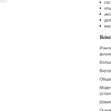
сис
опц
акс
доп
мас
Reind
Изыск
дышащ
Больш
Внутр
Общая
Модел
устан
Ширин
Основ