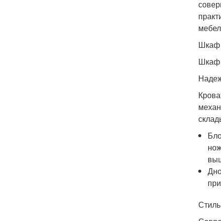
совер
практ
мебел
Шкаф 
Шкаф 
Надеж
Крова
механ
склад
Бло
нож
выш
Дно
при
Стиль