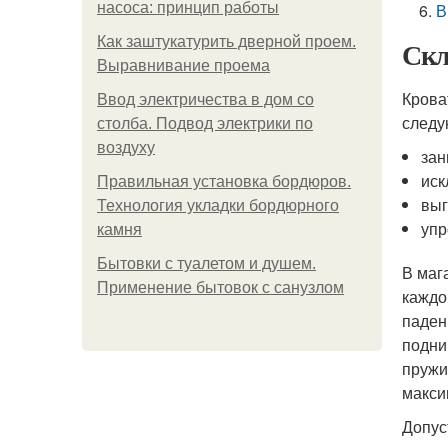
насоса: принцип работы
В
Как заштукатурить дверной проем.
Скл
Выравнивание проема
Крова
Ввод электричества в дом со
следу
столба. Подвод электрики по
воздуху
зан
иск
Правильная установка бордюров.
выг
Технология укладки бордюрного
упр
камня
Бытовки с туалетом и душем.
В маг
Применение бытовок с санузлом
каждо
паден
подни
пружи
макси
Допус