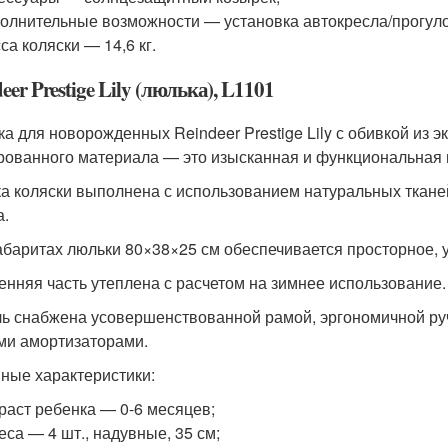
олнительные возможности — установка автокресла/прогуло
са коляски — 14,6 кг.
eer Prestige Lily (люлька), L1101
ка для новорожденных Reindeer Prestige Lily с обивкой из э
рованного материала — это изысканная и функциональная 
а коляски выполнена с использованием натуральных ткан
а.
абаритах люльки 80×38×25 см обеспечивается просторное, у
енняя часть утеплена с расчетом на зимнее использование.
ь снабжена усовершенствованной рамой, эргономичной ру
ми амортизаторами.
ные характеристики:
раст ребенка — 0-6 месяцев;
еса — 4 шт., надувные, 35 см;