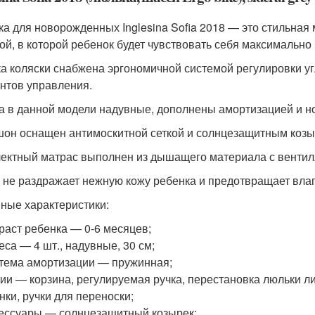
ка для новорожденных Inglesina Sofia 2018 — это стильная 
ой, в которой ребенок будет чувствовать себя максимально
а коляски снабжена эргономичной системой регулировки у
нтов управления.
а в данной модели надувные, дополнены амортизацией и 
он оснащен антимоскитной сеткой и солнцезащитным козы
ектный матрас выполнен из дышащего материала с вентил
 не раздражает нежную кожу ребенка и предотвращает вла
ные характеристики:
раст ребенка — 0-6 месяцев;
еса — 4 шт., надувные, 30 см;
тема амортизации — пружинная;
ии — корзина, регулируемая ручка, перестановка люльки л
нки, ручки для переноски;
ессуары — солнцезащитный козырек;