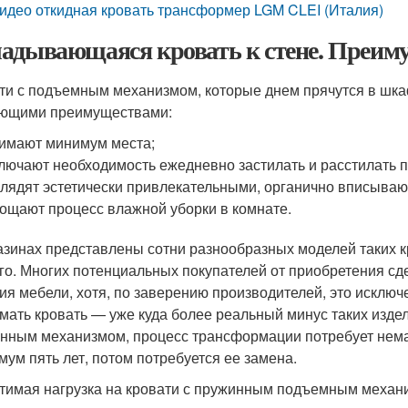
идео откидная кровать трансформер LGM CLEI (Италия)
адывающаяся кровать к стене. Преиму
ти с подъемным механизмом, которые днем прячутся в шка
ющими преимуществами:
имают минимум места;
лючают необходимость ежедневно застилать и расстилать п
лядят эстетически привлекательными, органично вписываю
ощают процесс влажной уборки в комнате.
азинах представлены сотни разнообразных моделей таких к
го. Многих потенциальных покупателей от приобретения сд
ия мебели, хотя, по заверению производителей, это исключ
мать кровать — уже куда более реальный минус таких издел
нным механизмом, процесс трансформации потребует немал
мум пять лет, потом потребуется ее замена.
тимая нагрузка на кровати с пружинным подъемным механ