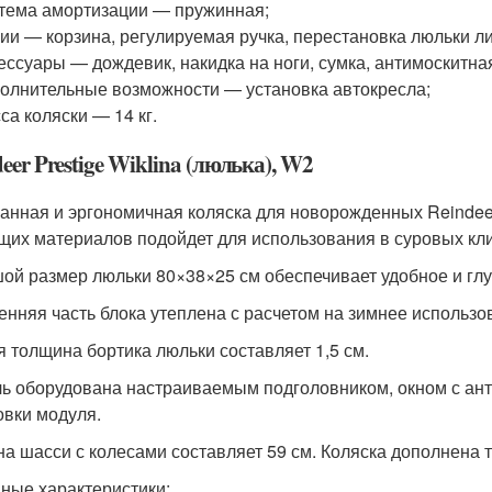
тема амортизации — пружинная;
ии — корзина, регулируемая ручка, перестановка люльки л
ессуары — дождевик, накидка на ноги, сумка, антимоскитная
олнительные возможности — установка автокресла;
са коляски — 14 кг.
eer Prestige Wiklina (люлька), W2
анная и эргономичная коляска для новорожденных Reindeer 
их материалов подойдет для использования в суровых кли
ой размер люльки 80×38×25 см обеспечивает удобное и глу
енняя часть блока утеплена с расчетом на зимнее использо
 толщина бортика люльки составляет 1,5 см.
ь оборудована настраиваемым подголовником, окном с ант
овки модуля.
а шасси с колесами составляет 59 см. Коляска дополнена 
ные характеристики: