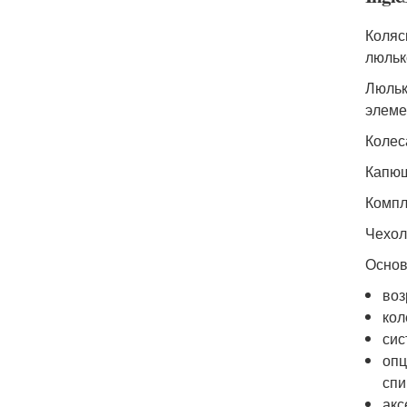
Коляс
люльк
Люльк
элеме
Колес
Капюш
Компл
Чехол
Основ
воз
кол
сис
опц
спи
акс