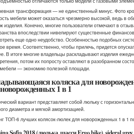
подъемностью отличаются только модели с газовыми элеме
евная трансформация — не единственный минус. Фото кров
ость мебели может оказаться чрезмерно высокой, ведь в об
ж изделия. Конечно, многие пользователи отмечают в отзыв
ранства впоследствии нивелируют существенные финансовы
отреть еще одно неудобство. Особенностью подобных систе
ое время. Соответственно, чтобы прилечь, придется опускат
е. В итоге многие владельцы раскладывают изделия ежедн
ретения, потом их попросту оставляют в разобранном состо
 мебели — экономию полезной площади.
адывающаяся коляска для новорожде
 новорожденных 1 в 1
ический вариант представляет собой люльку с горизонталь
ого диаметра и мягкой амортизацией.
нг ТОП-6 лучших колясок-люлек для новорожденных 1 в 1 п
sina Sofia 2018 (люлька, шасси Ergo bike), sideral grey