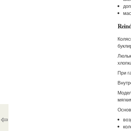
доп
мас
Reind
Коляс
букли
Люльк
хлопк
При г
Внутр
Модел
мягки
Основ
⇦
воз
кол