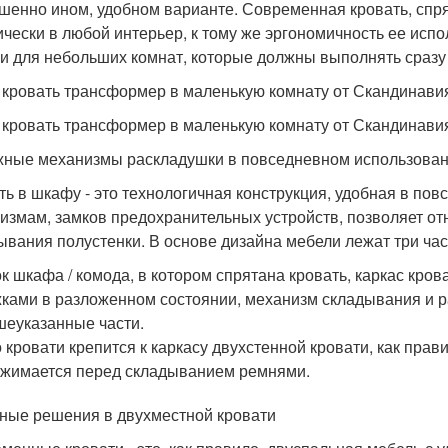
шенно ином, удобном варианте. Современная кровать, спр
ически в любой интерьер, к тому же эргономичность ее ис
и для небольших комнат, которые должны выполнять сразу
кровать трансформер в маленькую комнату от Скандинави
кровать трансформер в маленькую комнату от Скандинави
ные механизмы раскладушки в повседневном использова
ть в шкафу - это технологичная конструкция, удобная в п
измам, замков предохранительных устройств, позволяет отн
ывания полустенки. В основе дизайна мебели лежат три час
к шкафа / комода, в котором спрятана кровать, каркас кр
ками в разложенном состоянии, механизм складывания и р
еуказанные части.
 кровати крепится к каркасу двухстенной кровати, как прави
жимается перед складыванием ремнями.
ные решения в двухместной кровати