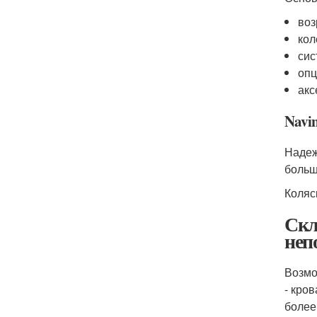
воз
кол
сис
опц
акс
Navin
Надеж
больш
Коляс
Скл
неп
Возмо
- кро
более