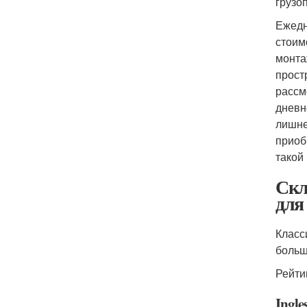
грузо
Ежедн
стоим
монта
прост
рассм
дневн
лишне
приоб
такой
Скл
для
Класс
больш
Рейти
Ingle