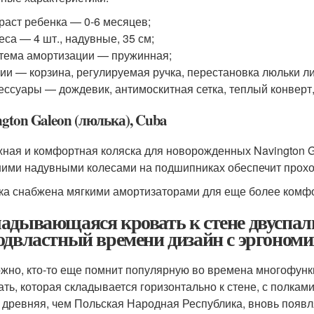
раст ребенка — 0-6 месяцев;
еса — 4 шт., надувные, 35 см;
тема амортизации — пружинная;
ии — корзина, регулируемая ручка, перестановка люльки л
ессуары — дождевик, антимоскитная сетка, теплый конверт,
gton Galeon (люлька), Cuba
ная и комфортная коляска для новорожденных Navington Ga
ими надувными колесами на подшипниках обеспечит прохо
ка снабжена мягкими амортизаторами для еще более комфор
адывающаяся кровать к стене двуспал
одвластный времени дизайн с эргоном
жно, кто-то еще помнит популярную во времена многофун
вать, которая складывается горизонтально к стене, с полкам
 древняя, чем Польская Народная Республика, вновь появл