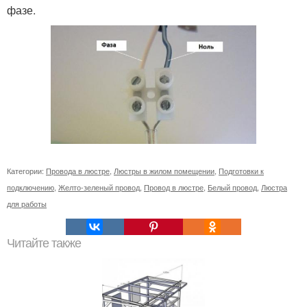
фазе.
Категории:
Провода в люстре
,
Люстры в жилом помещении
,
Подготовки к
подключению
,
Желто-зеленый провод
,
Провод в люстре
,
Белый провод
,
Люстра
для работы
Читайте также