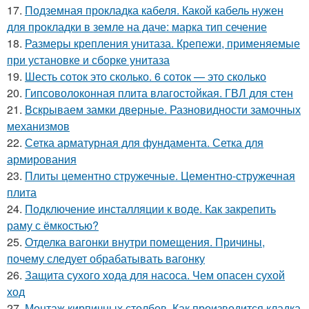
17.
Подземная прокладка кабеля. Какой кабель нужен
для прокладки в земле на даче: марка тип сечение
18.
Размеры крепления унитаза. Крепежи, применяемые
при установке и сборке унитаза
19.
Шесть соток это сколько. 6 соток — это сколько
20.
Гипсоволоконная плита влагостойкая. ГВЛ для стен
21.
Вскрываем замки дверные. Разновидности замочных
механизмов
22.
Сетка арматурная для фундамента. Сетка для
армирования
23.
Плиты цементно стружечные. Цементно-стружечная
плита
24.
Подключение инсталляции к воде. Как закрепить
раму с ёмкостью?
25.
Отделка вагонки внутри помещения. Причины,
почему следует обрабатывать вагонку
26.
Защита сухого хода для насоса. Чем опасен сухой
ход
27.
Монтаж кирпичных столбов. Как производится кладка