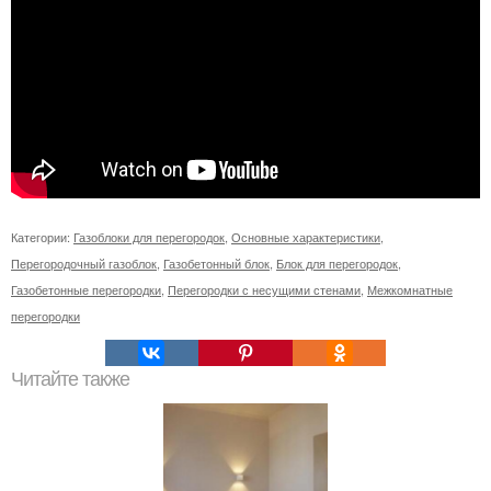
Категории:
Газоблоки для перегородок
,
Основные характеристики
,
Перегородочный газоблок
,
Газобетонный блок
,
Блок для перегородок
,
Газобетонные перегородки
,
Перегородки с несущими стенами
,
Межкомнатные
перегородки
Читайте также