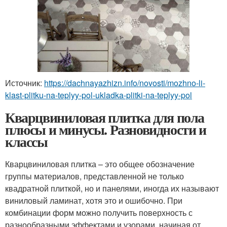
Источник:
https://dachnayazhizn.info/novosti/mozhno-li-
klast-plitku-na-teplyy-pol-ukladka-plitki-na-teplyy-pol
Кварцвиниловая плитка для пола
плюсы и минусы. Разновидности и
классы
Кварцвиниловая плитка – это общее обозначение
группы материалов, представленной не только
квадратной плиткой, но и панелями, иногда их называют
виниловый ламинат, хотя это и ошибочно. При
комбинации форм можно получить поверхность с
разнообразными эффектами и узорами, начиная от