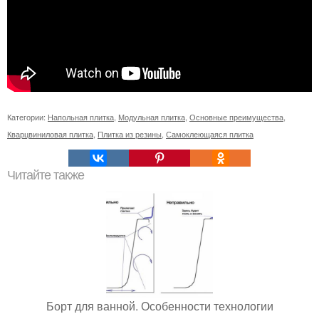
Категории:
Напольная плитка
,
Модульная плитка
,
Основные преимущества
,
Кварцвиниловая плитка
,
Плитка из резины
,
Самоклеющаяся плитка
Читайте также
Борт для ванной. Особенности технологии