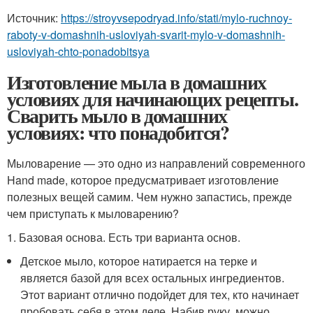
Источник:
https://stroyvsepodryad.info/stati/mylo-ruchnoy-
raboty-v-domashnih-usloviyah-svarit-mylo-v-domashnih-
usloviyah-chto-ponadobitsya
Изготовление мыла в домашних
условиях для начинающих рецепты.
Сварить мыло в домашних
условиях: что понадобится?
Мыловарение — это одно из направлений современного
Hand made, которое предусматривает изготовление
полезных вещей самим. Чем нужно запастись, прежде
чем приступать к мыловарению?
1. Базовая основа. Есть три варианта основ.
Детское мыло, которое натирается на терке и
является базой для всех остальных ингредиентов.
Этот вариант отлично подойдет для тех, кто начинает
пробовать себя в этом деле. Набив руку, можно