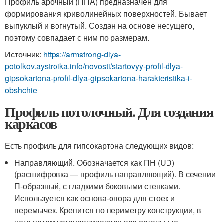
Профиль арочный (ППА) предназначен для
формирования криволинейных поверхностей. Бывает
выпуклый и вогнутый. Создан на основе несущего,
поэтому совпадает с ним по размерам.
Источник:
https://armstrong-dlya-
potolkov.aystroika.info/novosti/startovyy-profil-dlya-
gipsokartona-profil-dlya-gipsokartona-harakteristika-i-
obshchie
Профиль потолочный. Для создания
каркасов
Есть профиль для гипсокартона следующих видов:
Направляющий. Обозначается как ПН (UD)
(расшифровка — профиль направляющий). В сечении
П-образный, с гладкими боковыми стенками.
Используется как основа-опора для стоек и
перемычек. Крепится по периметру конструкции, в
него потом устанавливаются все остальные