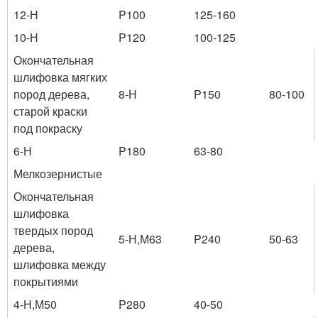
12-Н
P100
125-160
10-Н
P120
100-125
Окончательная
шлифовка мягких
пород дерева,
8-Н
P150
80-100
старой краски
под покраску
6-Н
P180
63-80
Мелкозернистые
Окончательная
шлифовка
твердых пород
5-Н,М63
P240
50-63
дерева,
шлифовка между
покрытиями
4-Н,М50
P280
40-50