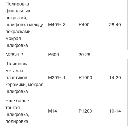
Полировка
финальных
покрытий,
шлифовка между
М40\Н-3
P400
28-40
покрасками,
мокрая
шлифовка
М28\Н-2
P600
20-28
Шлифовка
металла,
пластиков,
М20\Н-1
P1000
14-20
керамики, мокрая
шлифовка
Еще более
тонкая
М14
P1200
10-14
шлифовка,
полировка