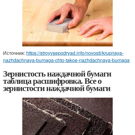
Источник:
https://stroyvsepodryad.info/novosti/krupnaya-
nazhdachnaya-bumaga-chto-takoe-nazhdachnaya-bumaga
Зернистость наждачной бумаги
таблица расшифровка. Все о
зернистости наждачной бумаги