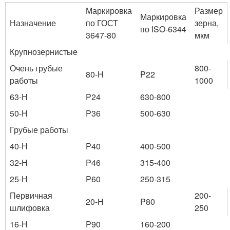
Маркировка
Размер
Маркировка
Назначение
по ГОСТ
зерна,
по ISO-6344
3647-80
мкм
Крупнозернистые
Очень грубые
800-
80-Н
P22
работы
1000
63-Н
P24
630-800
50-Н
P36
500-630
Грубые работы
40-Н
P40
400-500
32-Н
P46
315-400
25-Н
P60
250-315
Первичная
200-
20-Н
P80
шлифовка
250
16-Н
P90
160-200