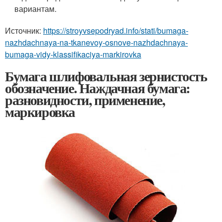
вариантам.
Источник:
https://stroyvsepodryad.info/stati/bumaga-
nazhdachnaya-na-tkanevoy-osnove-nazhdachnaya-
bumaga-vidy-klassifikaciya-markirovka
Бумага шлифовальная зернистость
обозначение. Наждачная бумага:
разновидности, применение,
маркировка