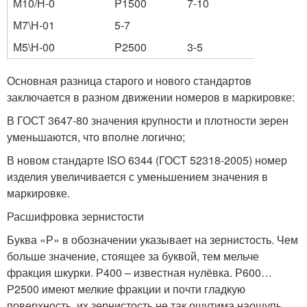
М10/Н-0
P1500
7-10
М7\Н-01
5-7
М5\Н-00
P2500
3-5
Основная разница старого и нового стандартов
заключается в разном движении номеров в маркировке:
В ГОСТ 3647-80 значения крупности и плотности зерен
уменьшаются, что вполне логично;
В новом стандарте ISO 6344 (ГОСТ 52318-2005) номер
изделия увеличивается с уменьшением значения в
маркировке.
Расшифровка зернистости
Буква «Р» в обозначении указывает на зернистость. Чем
больше значение, стоящее за буквой, тем мельче
фракция шкурки. Р400 – известная нулёвка. Р600…
Р2500 имеют мелкие фракции и почти гладкую
поверхность, их зернистость не так ощутима наощупь.