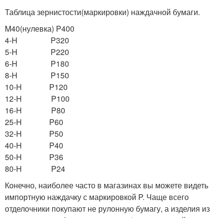
Таблица зернистости(маркировки) наждачной бумаги.
M40(нулевка) P400
4-H P320
5-H P220
6-H P180
8-H P150
10-H P120
12-H P100
16-H P80
25-H P60
32-H P50
40-H P40
50-H P36
80-H P24
Конечно, наиболее часто в магазинах вы можете видеть
импортную наждачку с маркировкой P. Чаще всего
отделочники покупают не рулонную бумагу, а изделия из