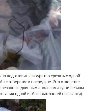
но подготовить: аккуратно срезать с одной
йн с отверстием посредине. Это отверстие
 нарезанные длинными полосами куски резины
резания одной из боковых частей покрышки).