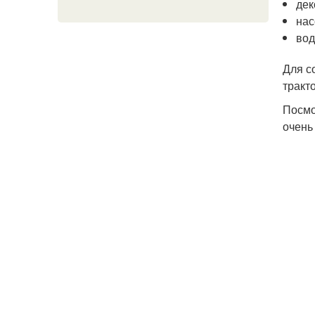
дек
нас
вод
Для с
тракт
Посмо
очень