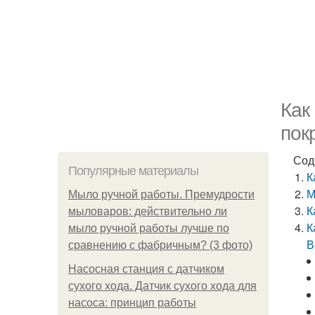
Как
пок
Сод
Популярные материалы
К
М
Мыло ручной работы. Премудрости
К
мыловаров: действительно ли
К
мыло ручной работы лучше по
В
сравнению с фабричным? (3 фото)
Насосная станция с датчиком
сухого хода. Датчик сухого хода для
насоса: принцип работы