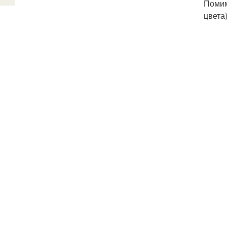
Помим
цвета