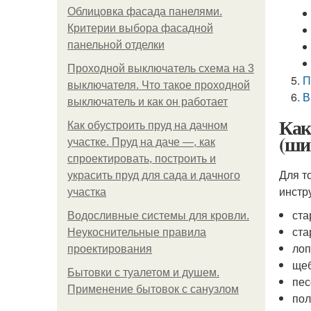
Облицовка фасада панелями.
Критерии выбора фасадной
панельной отделки
Проходной выключатель схема на 3
П
выключателя. Что такое проходной
В
выключатель и как он работает
Как
Как обустроить пруд на дачном
(ши
участке. Пруд на даче —, как
спроектировать, построить и
Для т
украсить пруд для сада и дачного
инстр
участка
ста
Водосливные системы для кровли.
ста
Неукоснительные правила
лоп
проектирования
щеб
Бытовки с туалетом и душем.
пес
Применение бытовок с санузлом
пол