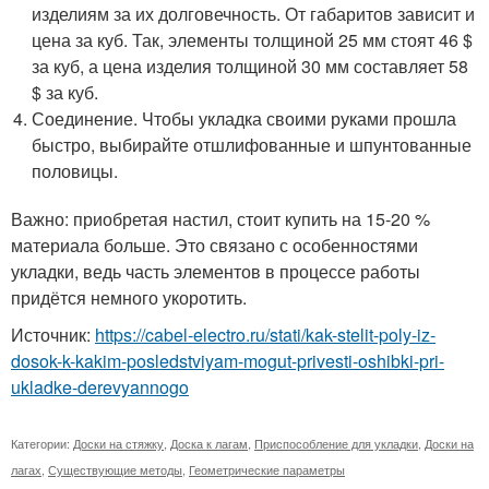
изделиям за их долговечность. От габаритов зависит и
цена за куб. Так, элементы толщиной 25 мм стоят 46 $
за куб, а цена изделия толщиной 30 мм составляет 58
$ за куб.
Соединение. Чтобы укладка своими руками прошла
быстро, выбирайте отшлифованные и шпунтованные
половицы.
Важно: приобретая настил, стоит купить на 15-20 %
материала больше. Это связано с особенностями
укладки, ведь часть элементов в процессе работы
придётся немного укоротить.
Источник:
https://cabel-electro.ru/stati/kak-stelit-poly-iz-
dosok-k-kakim-posledstviyam-mogut-privesti-oshibki-pri-
ukladke-derevyannogo
Категории:
Доски на стяжку
,
Доска к лагам
,
Приспособление для укладки
,
Доски на
лагах
,
Существующие методы
,
Геометрические параметры