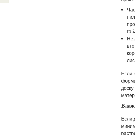
Час
пил
про
габ
Нез
вто
кор
лис
Если 
форми
доску
матер
Влажн
Если 
миним
растр