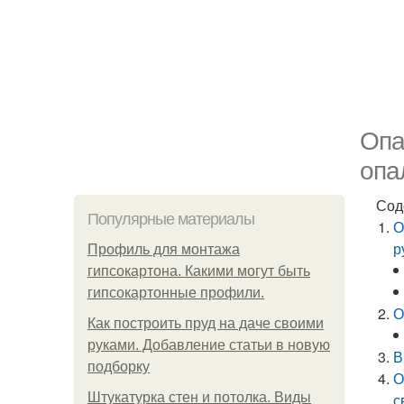
Опа
опа
Сод
Популярные материалы
О
р
Профиль для монтажа
гипсокартона. Какими могут быть
гипсокартонные профили.
О
Как построить пруд на даче своими
руками. Добавление статьи в новую
В
подборку
О
Штукатурка стен и потолка. Виды
с