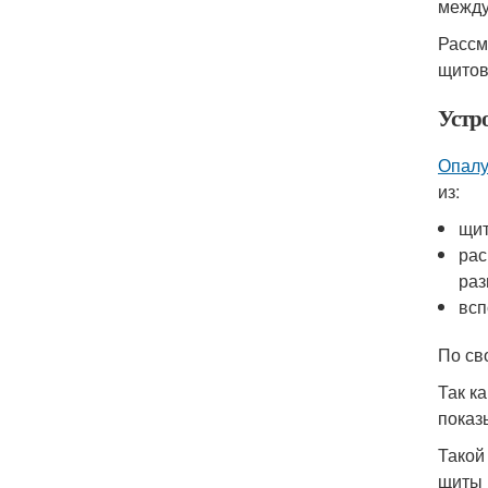
между
Рассм
щитов
Устр
Опалу
из:
щит
рас
раз
всп
По св
Так к
показ
Такой
щиты 