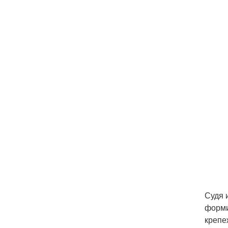
Судя 
форми
крепе