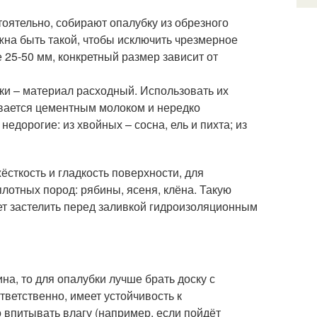
оятельно, собирают опалубку из обрезного
на быть такой, чтобы исключить чрезмерное
 25-50 мм, конкретный размер зависит от
и – материал расходный. Использовать их
ывается цементным молоком и нередко
едорогие: из хвойных – сосна, ель и пихта; из
ёсткость и гладкость поверхности, для
отных пород: рябины, ясеня, клёна. Такую
ует застелить перед заливкой гидроизоляционным
а, то для опалубки лучше брать доску с
тветственно, имеет устойчивость к
о впитывать влагу (например, если пойдёт