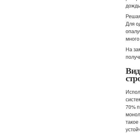
дождь
Решая
Для о
опалу
много
На за
получ
Вид
стр
Испол
систе
70% п
монол
такое
устой