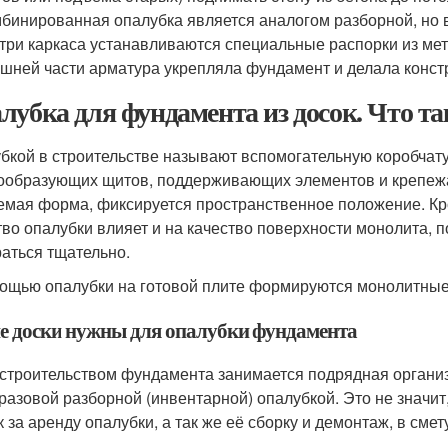
бинированная опалубка является аналогом разборной, но
три каркаса устанавливаются специальные распорки из мет
шней части арматура укрепляла фундамент и делала конст
лубка для фундамента из досок. Что т
бкой в строительстве называют вспомогательную коробчат
образующих щитов, поддерживающих элементов и крепежа
емая форма, фиксируется пространственное положение. Кр
тво опалубки влияет и на качество поверхности монолита, 
аться тщательно.
ощью опалубки на готовой плите формируются монолитные
е доски нужны для опалубки фундамента
 строительством фундамента занимается подрядная органи
разовой разборной (инвентарной) опалубкой. Это не значит,
ак за аренду опалубки, а так же её сборку и демонтаж, в с