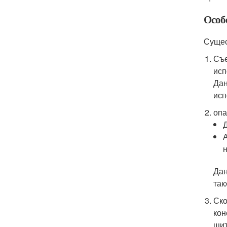
Особ
Сущес
Съе
исп
Дан
исп
опа
Дан
так
Ско
кон
щит