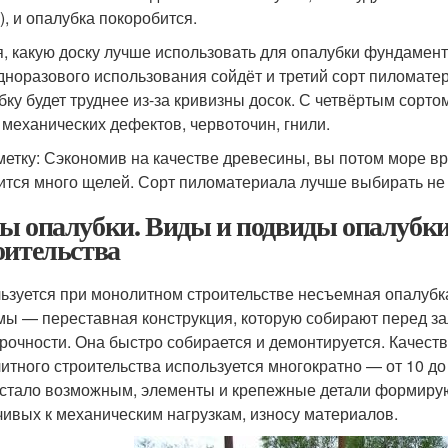
), и опалубка покоробится.
, какую доску лучше использовать для опалубки фундамента
дноразового использования сойдёт и третий сорт пиломатер
бку будет труднее из-за кривизны досок. С четвёртым сорто
 механических дефектов, червоточин, гнили.
метку: Сэкономив на качестве древесины, вы потом море вр
ится много щелей. Сорт пиломатериала лучше выбирать не 
ы опалубки. Виды и подвиды опалубки
оительства
ьзуется при монолитном строительстве несъемная опалубка
мы — переставная конструкция, которую собирают перед за
рочности. Она быстро собирается и демонтируется. Качест
итного строительства используется многократно — от 10 д
 стало возможным, элементы и крепежные детали формирую
чивых к механическим нагрузкам, износу материалов.