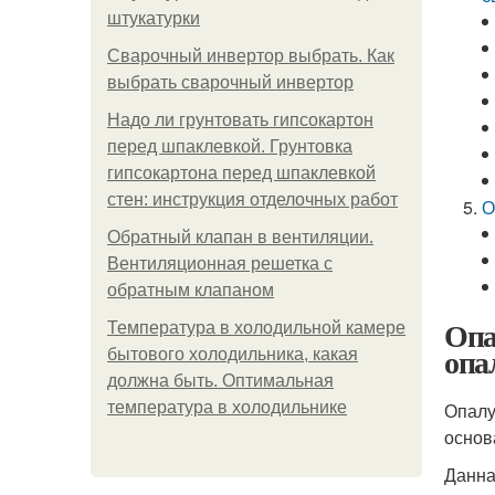
штукатурки
Сварочный инвертор выбрать. Как
выбрать сварочный инвертор
Надо ли грунтовать гипсокартон
перед шпаклевкой. Грунтовка
гипсокартона перед шпаклевкой
стен: инструкция отделочных работ
О
Обратный клапан в вентиляции.
Вентиляционная решетка с
обратным клапаном
Опа
Температура в холодильной камере
опа
бытового холодильника, какая
должна быть. Оптимальная
температура в холодильнике
Опалу
основ
Данна