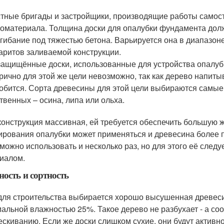
тные бригады и застройщики, производящие работы самост
оматериала. Толщина доски для опалубки фундамента долж
гибание под тяжестью бетона. Варьируется она в диапазоне
аритов заливаемой конструкции.
ащищённые доски, использованные для устройства опалубк
рично для этой же цели невозможно, так как дерево напит
обится. Сорта древесины для этой цели выбираются самые н
твенных – осина, липа или ольха.
конструкция массивная, ей требуется обеспечить большую ж
рования опалубки может применяться и древесина более пл
 можно использовать и несколько раз, но для этого её след
иалом.
ость и сортность
для строительства выбирается хорошо высушенная древесин
альной влажностью 25%. Такое дерево не разбухает - а соо
ескиванию. Если же доски слишком сухие, они будут активн