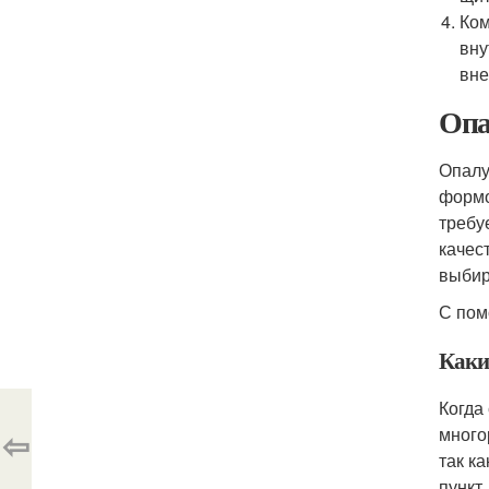
Ком
вну
вне
Опа
Опалу
формо
требу
качес
выбир
С пом
Каки
Когда
⇦
много
так к
пункт.