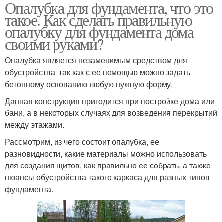
Опалубка для фундамента, что это
Железобетонная
Пенополистирол для
такое. Как сделать правильную
опалубка
опалубки
опалубку для фундамента дома
своими руками?
Опалубка является незаменимым средством для
Деревянная опалубка
Готовая опалубка
обустройства, так как с ее помощью можно задать
бетонному основанию любую нужную форму.
Данная конструкция пригодится при постройке дома или
бани, а в некоторых случаях для возведения перекрытий
Съемная опалубка
между этажами.
Рассмотрим, из чего состоит опалубка, ее
разновидности, какие материалы можно использовать
для создания щитов, как правильно ее собрать, а также
нюансы обустройства такого каркаса для разных типов
фундамента.