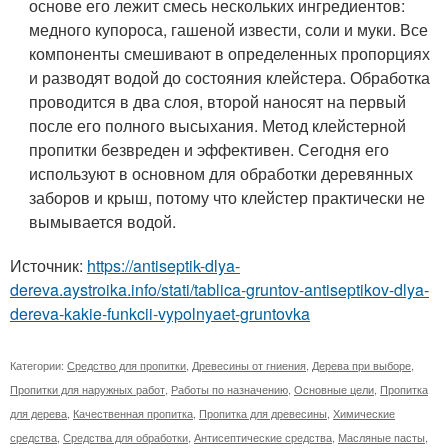
основе его лежит смесь нескольких ингредиентов:
медного купороса, гашеной извести, соли и муки. Все
компоненты смешивают в определенных пропорциях
и разводят водой до состояния клейстера. Обработка
проводится в два слоя, второй наносят на первый
после его полного высыхания. Метод клейстерной
пропитки безвреден и эффективен. Сегодня его
используют в основном для обработки деревянных
заборов и крыш, потому что клейстер практически не
вымывается водой.
Источник:
https://antiseptik-dlya-
dereva.aystroika.info/stati/tablica-gruntov-antiseptikov-dlya-
dereva-kakie-funkcii-vypolnyaet-gruntovka
Категории:
Средство для пропитки
,
Древесины от гниения
,
Дерева при выборе
,
Пропитки для наружных работ
,
Работы по назначению
,
Основные цели
,
Пропитка
для дерева
,
Качественная пропитка
,
Пропитка для древесины
,
Химические
средства
,
Средства для обработки
,
Антисептические средства
,
Масляные пасты
,