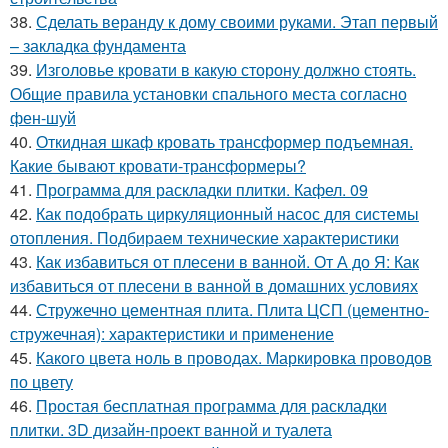
38.
Сделать веранду к дому своими руками. Этап первый
– закладка фундамента
39.
Изголовье кровати в какую сторону должно стоять.
Общие правила установки спального места согласно
фен-шуй
40.
Откидная шкаф кровать трансформер подъемная.
Какие бывают кровати-трансформеры?
41.
Программа для раскладки плитки. Кафел. 09
42.
Как подобрать циркуляционный насос для системы
отопления. Подбираем технические характеристики
43.
Как избавиться от плесени в ванной. От А до Я: Как
избавиться от плесени в ванной в домашних условиях
44.
Стружечно цементная плита. Плита ЦСП (цементно-
стружечная): характеристики и применение
45.
Какого цвета ноль в проводах. Маркировка проводов
по цвету
46.
Простая бесплатная программа для раскладки
плитки. 3D дизайн-проект ванной и туалета