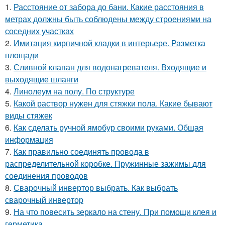
1.
Расстояние от забора до бани. Какие расстояния в
метрах должны быть соблюдены между строениями на
соседних участках
2.
Имитация кирпичной кладки в интерьере. Разметка
площади
3.
Сливной клапан для водонагревателя. Входящие и
выходящие шланги
4.
Линолеум на полу. По структуре
5.
Какой раствор нужен для стяжки пола. Какие бывают
виды стяжек
6.
Как сделать ручной ямобур своими руками. Общая
информация
7.
Как правильно соединять провода в
распределительной коробке. Пружинные зажимы для
соединения проводов
8.
Сварочный инвертор выбрать. Как выбрать
сварочный инвертор
9.
На что повесить зеркало на стену. При помощи клея и
герметика