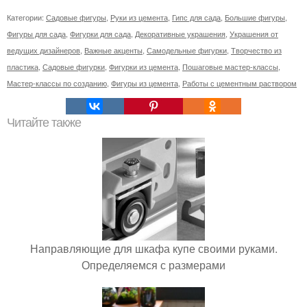
Категории:
Садовые фигуры
,
Руки из цемента
,
Гипс для сада
,
Большие фигуры
,
Фигуры для сада
,
Фигурки для сада
,
Декоративные украшения
,
Украшения от
ведущих дизайнеров
,
Важные акценты
,
Самодельные фигурки
,
Творчество из
пластика
,
Садовые фигурки
,
Фигурки из цемента
,
Пошаговые мастер-классы
,
Мастер-классы по созданию
,
Фигуры из цемента
,
Работы с цементным раствором
Читайте также
Направляющие для шкафа купе своими руками.
Определяемся с размерами