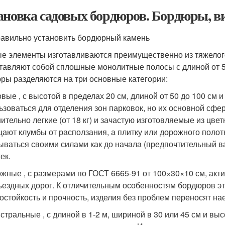
ановка садовых бордюров. Бордюры, в
равильно установить бордюрный камень
е элементы изготавливаются преимущественно из тяжелого
тавляют собой сплошные монолитные полосы с длиной от 50
ры разделяются на три основные категории:
овые , с высотой в пределах 20 см, длиной от 50 до 100 см 
ьзоваться для отделения зон парковок, но их основной сф
ительно легкие (от 18 кг) и зачастую изготовляемые из цв
ают клумбы от расползания, а плитку или дорожного полот
ываться своими силами как до начала (предпочтительный ва
ек.
ожные , с размерами по ГОСТ 6665-91 от 100×30×10 см, акт
ъездных дорог. К отличительным особенностям бордюров это
остойкость и прочность, изделия без проблем переносят нае
истральные , с длиной в 1-2 м, шириной в 30 или 45 см и вы