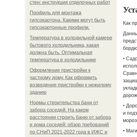
стен: инструкция отделочных работ
Уст
Профиль для монтажа
гипсокартона. Какими могут быть
Как п
гипсокартонные профили.
Данны
Температура в холодильной камере
предс
бытового холодильника, какая
бордю
должна быть. Оптимальная
• Сад
температура в холодильнике
испол
Оформление пристройки к
Сравн
частному дому. Как оформить
защищ
возведение пристройки к нежилому
уклад
зданию
дорож
Нормы строительства бани от
• Дор
забора соседей. На каком
и под
расстоянии строить баню от забора
мороз
и дома соседей: обзор требований
• Маг
по СНиП 2021-2022 года в ИЖС и