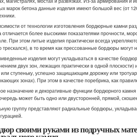
ах, магистралях, мостах и развязках. Из-за армирования и
ых марок бетона данные изделия имеют большой вес (от 12
ехники.
исимости от технологии изготовления бордюрные камни ра
а отличается более высокими показателями прочности, моро
ле. При этом литые изделия практически всегда укрепляют
о трескался), в то время как прессованные бордюры могут н
риведенные изделия могут укладываться в качестве бордюра
нением двух зон, лежащих практически в одной плоскости)
 или ступеньку, успешно защищающим дорожку или тротуар 
кающих зонах). При этом в качестве поребрика, как правил
ое назначение и декоративные функции бордюрного камня та
очередь может быть одно или двусторонней, прямой, скошен
ьную группу представляют радиальные бордюры, укладыва
гурацией.
дюр своими руками из подручных мате
урального камня