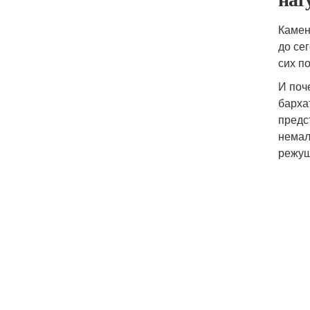
Камен
до се
сих п
И поч
барха
предс
немал
режущ