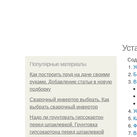
Уст
Сод
Популярные материалы
У
Б
Как построить пруд на даче своими
В
руками. Добавление статьи в новую
подборку
Сварочный инвертор выбрать. Как
выбрать сварочный инвертор
У
Надо ли грунтовать гипсокартон
К
перед шпаклевкой. Грунтовка
Ф
гипсокартона перед шпаклевкой
В