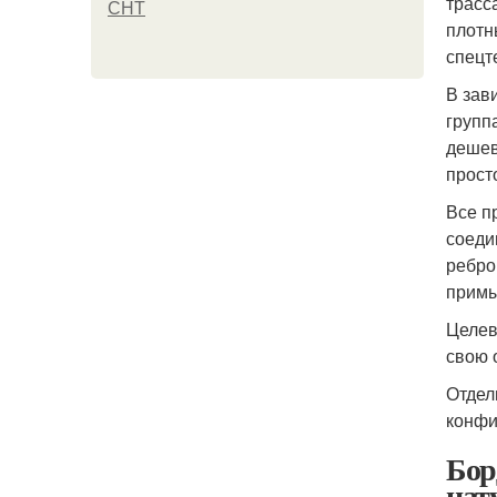
трасс
СНТ
плотн
спецт
В зав
групп
дешев
прост
Все п
соеди
ребро
примы
Целев
свою 
Отдел
конфи
Бор
нат