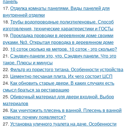
панель
17.
Отделка комнаты панелями. Виды панелей для
внутренней отделки
18.
Трубы водопроводные полиэтиленовые. Способ
изготовления, технические характеристики и ГОСТы
19.
Прокладка проводки в деревянном доме своими
руками. №3. Открытая проводка в деревянном доме
20.
10 соток сколько кв метров. 10 соток - это сколько?
21.
Сэндвич-панели это, что. Сэндвич панели. Что это
такое. Плюсы и минусы
22.
Фильтр из пористого титана. Особенности устройства
23.
Цементно песчаная плита. Их чего состоит ЦСП
24.
Как обновить старые двери. В каких случаях есть
смысл браться за реставрацию
25.
Обивочный материал для двери входной. Выбор
материалов
26.
Как уничтожить плесень в ванной. Плесень в ванной
комнате: почему появляется?
27.
Установка уличного туалета на даче. Особенности