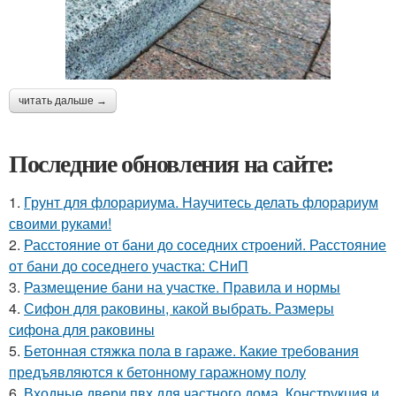
читать дальше →
Последние обновления на сайте:
1.
Грунт для флорариума. Научитесь делать флорариум
своими руками!
2.
Расстояние от бани до соседних строений. Расстояние
от бани до соседнего участка: СНиП
3.
Размещение бани на участке. Правила и нормы
4.
Сифон для раковины, какой выбрать. Размеры
сифона для раковины
5.
Бетонная стяжка пола в гараже. Какие требования
предъявляются к бетонному гаражному полу
6.
Входные двери пвх для частного дома. Конструкция и