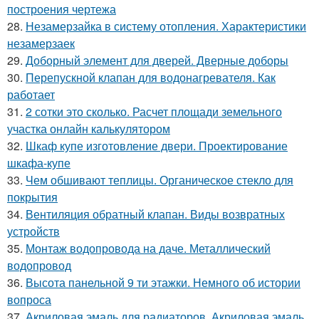
построения чертежа
28.
Незамерзайка в систему отопления. Характеристики
незамерзаек
29.
Доборный элемент для дверей. Дверные доборы
30.
Перепускной клапан для водонагревателя. Как
работает
31.
2 сотки это сколько. Расчет площади земельного
участка онлайн калькулятором
32.
Шкаф купе изготовление двери. Проектирование
шкафа-купе
33.
Чем обшивают теплицы. Органическое стекло для
покрытия
34.
Вентиляция обратный клапан. Виды возвратных
устройств
35.
Монтаж водопровода на даче. Металлический
водопровод
36.
Высота панельной 9 ти этажки. Немного об истории
вопроса
37.
Акриловая эмаль для радиаторов. Акриловая эмаль