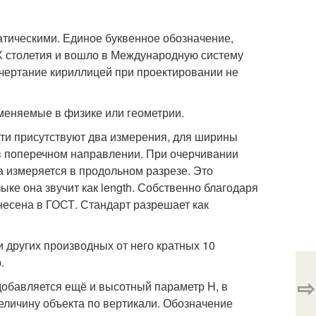
атическими. Единое буквенное обозначение,
ХХ столетия и вошло в Международную систему
ачертание кириллицей при проектировании не
меняемые в физике или геометрии.
ти присутствуют два измерения, для ширины
 в поперечном направлении. При очерчивании
а измеряется в продольном разрезе. Это
ке она звучит как length. Собственно благодаря
несена в ГОСТ. Стандарт разрешает как
 других производных от него кратных 10
.
⇨
добавляется ещё и высотный параметр H, в
еличину объекта по вертикали. Обозначение