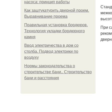
насоса: принцип работы
Станд
Как заштукатурить дверной проем.
межко
Выравнивание проема
высот
Правильная установка бордюров.
При с
Технология укладки бордюрного
реком
камня
дверн
Ввод электричества в дом со
столба. Подвод электрики по
воздуху
Нормы законодательства о
строительстве бани.. Строительство
бани и расстояния