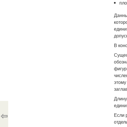
пло
Данны
котор
едини
допус
В кон
Сущес
обозн
фигур
числе
этому
загла
Длину
едини
⇦
Если 
отдел