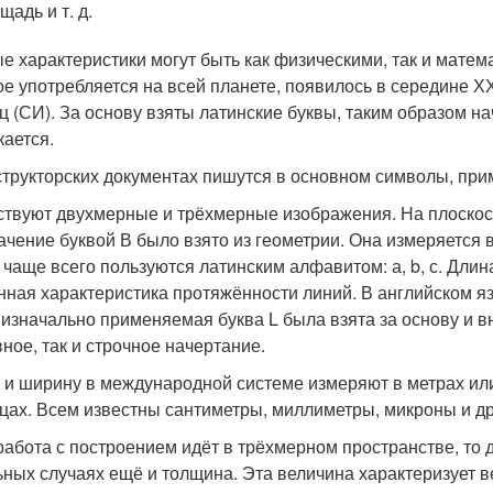
щадь и т. д.
е характеристики могут быть как физическими, так и матем
ое употребляется на всей планете, появилось в середине 
ц (СИ). За основу взяты латинские буквы, таким образом н
кается.
структорских документах пишутся в основном символы, при
твуют двухмерные и трёхмерные изображения. На плоскос
ачение буквой В было взято из геометрии. Она измеряется
 чаще всего пользуются латинским алфавитом: а, b, с. Длин
нная характеристика протяжённости линий. В английском язы
 изначально применяемая буква L была взята за основу и в
вное, так и строчное начертание.
 и ширину в международной системе измеряют в метрах или
цах. Всем известны сантиметры, миллиметры, микроны и др
работа с построением идёт в трёхмерном пространстве, то 
ьных случаях ещё и толщина. Эта величина характеризует в