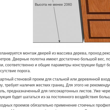
планируется монтаж дверей из массива дерева, проход рек
етров. Дверные полотна имеют достаточно большой вес, п
ки, соответственно и общие параметры конструкции будут 
тсутствие порога.
артный стеновой проем для стальной или деревянной входн
у, требует наличия жестких границ. Для этого не рекоменд
ль, предназначенный для гипсокартонных листов. Уже чер
рукция будет шататься из-за постоянного воздействия больш
ходных проемов обязательно применение стоечных профиле