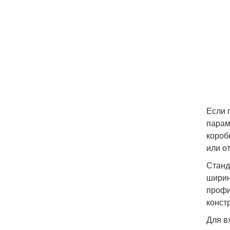
Если 
парам
короб
или о
Станд
ширин
профи
конст
Для в