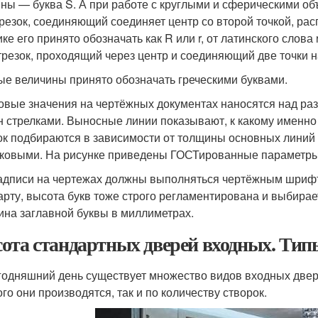
ны — буква S. А при работе с круглыми и сферическими объ
трезок, соединяющий соединяет центр со второй точкой, р
ике его принято обозначать как R или r, от латинского слов
трезок, проходящий через центр и соединяющий две точки н
ые величины принято обозначать греческими буквами.
вые значения на чертёжных документах наносятся над ра
н стрелками. Выносные линии показывают, к какому именно 
ок подбираются в зависимости от толщины основных линий
ковыми. На рисунке приведены ГОСТированные параметры 
адписи на чертежах должны выполняться чертёжным шрифто
арту, высота букв тоже строго регламентирована и выбира
ина заглавной буквы в миллиметрах.
ота стандартных дверей входных. Тип
годняшний день существует множество видов входных двере
ого они производятся, так и по количеству створок.