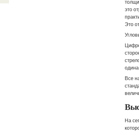
толщи
это о
практ
Это о
Углов
Цифро
сторо
стрел
одина
Все н
станд
велич
Выс
На се
котор