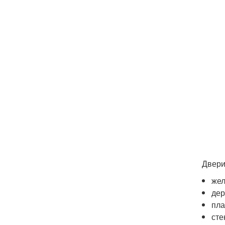
Двери
жел
дер
пла
сте