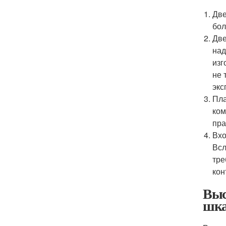
Две
бол
Две
над
изг
не 
экс
Пла
ком
пра
Вхо
Всл
тре
кон
Выс
шк