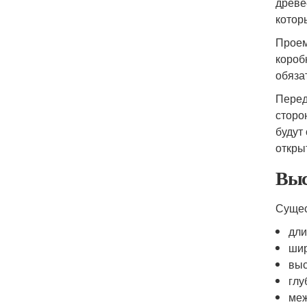
древе
котор
Проем
короб
обяза
Перед
сторо
будут
откры
Выс
Сущес
дли
шир
выс
глу
меж