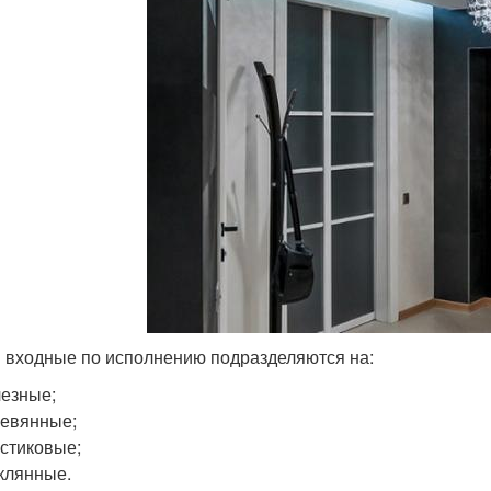
 входные по исполнению подразделяются на:
езные;
евянные;
стиковые;
клянные.