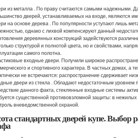
ри из металла . По праву считаются самыми надежными. Да
ьшинство дверей, устанавливаемых на входе, являются им
ри на основе дерева . По популярности уступают лишь ме
ежностью, однако с лихвой компенсируют данный недоста
отовления деревянных конструкций задействуются различн
только структурой и полнотой цвета, но и свойствами, на
плуатации самого полотна.
стиковые входные двери. Получили широкое распространен
мерческого и спортивного характера. В частных домах, а те
ктически не встречаются: распространение сдерживает низ
дные двери из стекла . Обладают недостаточным уровнем п
едствие данного факта, стеклянные входные системы активн
буется существенной противовзломной защиты: в нежилых с
троль вневедомственной охраной.
ота стандартных дверей купе. Выбор р
афа