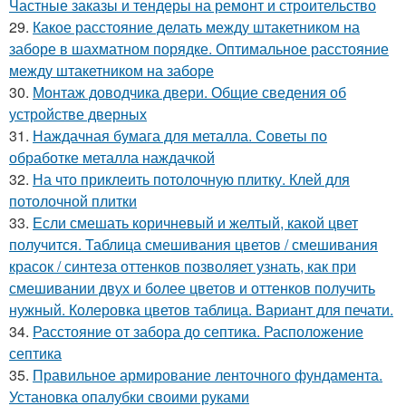
Частные заказы и тендеры на ремонт и строительство
29.
Какое расстояние делать между штакетником на
заборе в шахматном порядке. Оптимальное расстояние
между штакетником на заборе
30.
Монтаж доводчика двери. Общие сведения об
устройстве дверных
31.
Наждачная бумага для металла. Советы по
обработке металла наждачкой
32.
На что приклеить потолочную плитку. Клей для
потолочной плитки
33.
Если смешать коричневый и желтый, какой цвет
получится. Таблица смешивания цветов / смешивания
красок / синтеза оттенков позволяет узнать, как при
смешивании двух и более цветов и оттенков получить
нужный. Колеровка цветов таблица. Вариант для печати.
34.
Расстояние от забора до септика. Расположение
септика
35.
Правильное армирование ленточного фундамента.
Установка опалубки своими руками