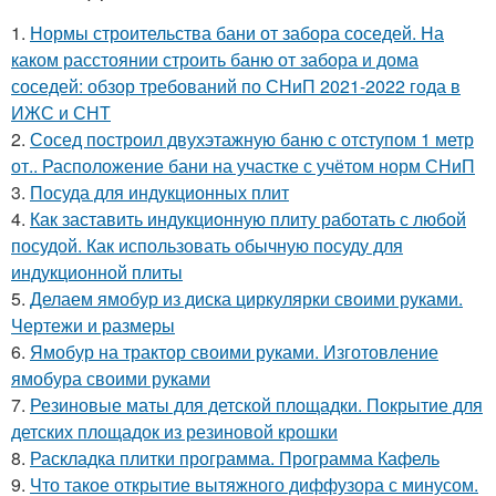
1.
Нормы строительства бани от забора соседей. На
каком расстоянии строить баню от забора и дома
соседей: обзор требований по СНиП 2021-2022 года в
ИЖС и СНТ
2.
Сосед построил двухэтажную баню с отступом 1 метр
от.. Расположение бани на участке с учётом норм СНиП
3.
Посуда для индукционных плит
4.
Как заставить индукционную плиту работать с любой
посудой. Как использовать обычную посуду для
индукционной плиты
5.
Делаем ямобур из диска циркулярки своими руками.
Чертежи и размеры
6.
Ямобур на трактор своими руками. Изготовление
ямобура своими руками
7.
Резиновые маты для детской площадки. Покрытие для
детских площадок из резиновой крошки
8.
Раскладка плитки программа. Программа Кафель
9.
Что такое открытие вытяжного диффузора с минусом.