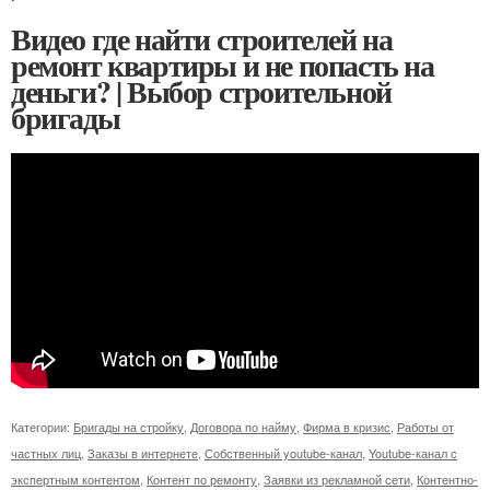
Видео где найти строителей на
ремонт квартиры и не попасть на
деньги? | Выбор строительной
бригады
Категории:
Бригады на стройку
,
Договора по найму
,
Фирма в кризис
,
Работы от
частных лиц
,
Заказы в интернете
,
Собственный youtube-канал
,
Youtube-канал с
экспертным контентом
,
Контент по ремонту
,
Заявки из рекламной сети
,
Контентно-