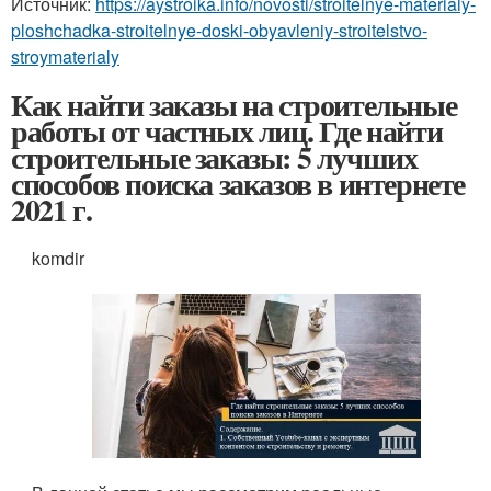
Источник:
https://aystroika.info/novosti/stroitelnye-materialy-
ploshchadka-stroitelnye-doski-obyavleniy-stroitelstvo-
stroymaterialy
Как найти заказы на строительные
работы от частных лиц. Где найти
строительные заказы: 5 лучших
способов поиска заказов в интернете
2021 г.
komdir