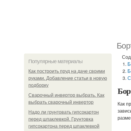
Бор
Сод
Популярные материалы
Б
Б
Как построить пруд на даче своими
С
руками. Добавление статьи в новую
подборку
Бор
Сварочный инвертор выбрать. Как
выбрать сварочный инвертор
Как п
завис
Надо ли грунтовать гипсокартон
разме
перед шпаклевкой. Грунтовка
гипсокартона перед шпаклевкой