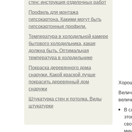
стен: инструкция отделочных работ
Профиль для монтажа
гипсокартона. Какими могут быть
гипсокартонные профили.
Температура в холодильной камере
бытового холодильника, какая
должна быть. Оптимальная
температура в холодильнике
Покраска деревянного дома
снаружи. Какой краской лучше
Хорош
покрасить деревянный дом
снаружи
Велич
велич
Штукатурка стен и потолка. Виды
штукатурки
В с
это
сво
мин