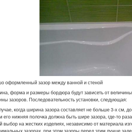
о оформленный зазор между ванной и стеной
ина, форма и размеры бордюра будут зависеть от величины 
ины зазоров. Последовательность установки, следующая:
лучае, когда ширина зазора составляет не больше 3-х см, 
м его нижняя полочка должна быть шире зазора, где-то раза
й выбор на жестких изделиях, независимо от материала из
имальных зазорах, при этом зазоры перед этим лучше заде