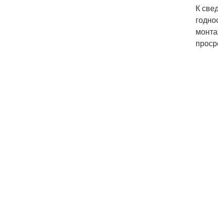
К све
годно
монта
проср