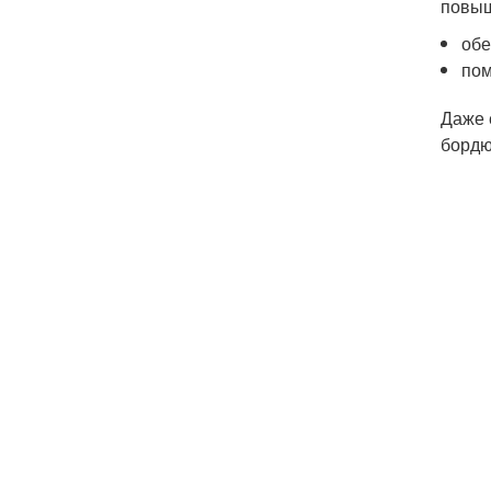
повыш
обе
пом
Даже 
бордю