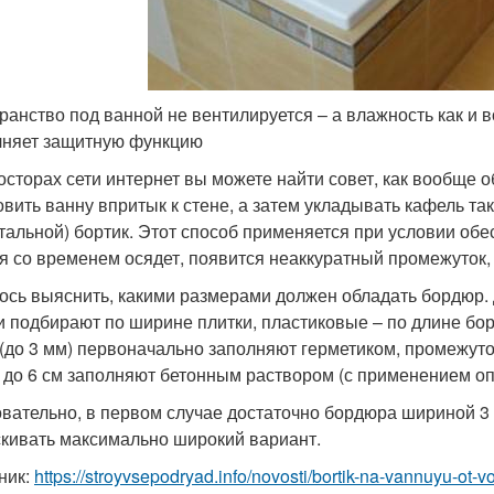
ранство под ванной не вентилируется – а влажность как и
няет защитную функцию
осторах сети интернет вы можете найти совет, как вообще 
овить ванну впритык к стене, а затем укладывать кафель та
стальной) бортик. Этот способ применяется при условии об
я со временем осядет, появится неаккуратный промежуток,
ось выяснить, какими размерами должен обладать бордюр. 
и подбирают по ширине плитки, пластиковые – по длине бор
 (до 3 мм) первоначально заполняют герметиком, промежуток
м до 6 см заполняют бетонным раствором (с применением оп
вательно, в первом случае достаточно бордюра шириной 3 с
кивать максимально широкий вариант.
ник:
https://stroyvsepodryad.info/novosti/bortik-na-vannuyu-o