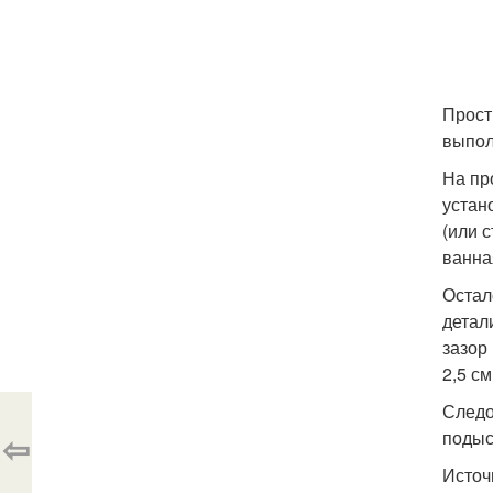
Прост
выпол
На пр
устан
(или 
ванна
Остал
детал
зазор
2,5 с
Следо
⇦
подыс
Источ