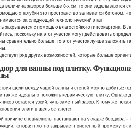
да величина зазоров больше 3-х см, то они заделываются 
омощью опалубки это пространство заливается бетоном. Че
нимаются за следующий технологический этап.
ь закрывается с помощью влагостойкого гипсокартона. В л
йтись, поскольку на этот участок могут действовать опреде
ны сравнительно больше, то этот участок лучше заложить 
ны.
ествует ряд других возможностей, которые больше ориент
дюр для ванны под плитку. Функциона
ны
ствия щели между чашей ванны и стеной можно добиться 
 и так же идеально положить керамическую плитку. Однако
чников остается узкий, чуть заметный зазор. К тому же нека
кновения влаги в щель останется.
ой причине специалисты настаивают на укладке бордюра –
рукции, которая плотно закрывает пристенный промежуток 