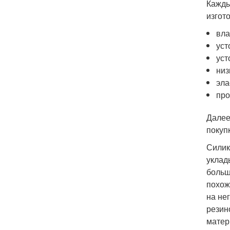
Кажды
изгот
вла
уст
уст
низ
эла
про
Далее
покуп
Силик
уклад
больш
похож
на не
резин
матер