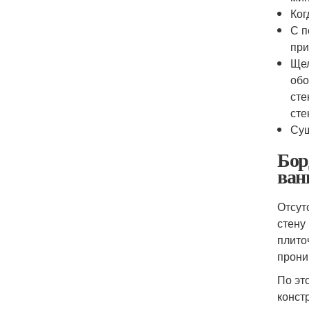
Ког
С п
при
Щел
обо
сте
сте
Сущ
Бор
ван
Отсут
стену
плито
прони
По эт
конст