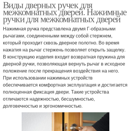
Виды дверных ручек для
Замки на межкомнатные
Дверная ручка
межкомнатных дверей. Нажимные
двери
ручки для межкомнатных дверей
Нажимная ручка представлена двумя Г-образными
рычагами, соединенными между собой стержнем,
Держатель для двери
который проходит сквозь дверное полотно. Во время
нажатия на рычаг стержень позволяет открыть защелку.
В конструкцию изделия входит возвратная пружина для
дверной ручки, позволяющая вернуть рычаг в исходное
положение после прекращения воздействия на него.
При использовании нажимных устройств
обеспечивается комфортная эксплуатация и достигается
полноценная фиксация двери. Такие устройства
отличаются надежностью, бесшумностью,
долговечностью и эргономичностью.