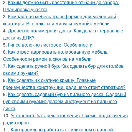
2.
Каким должно быть расстояние от бани до забора.
Планировка участка
3.
Компактная мебель трансформер для маленькой
квартиры. Все плюсы и минусы «умной» мебели
4.
Древесно полимерная доска. Как делают террасные
доски из ДПК?
5.
Гипсо волокно листовое. Особенности
6.
Как отреставрировать полированную мебель.
Особенности ремонта сколов на мебели
7.
Как сделать ручной бур. Как сделать бур для столбов
своими руками?
8.
Как сделать 4х скатную крышу. Главные
преимущества конструкции: ради чего стоит стараться?
9.
Как сделать садовый бур из пильного диска. Садовый
бур своими руками: делаем инструмент из пильного
диска
10.
Установить батарею отопления. Схемы подключения
радиаторов
11.
Как правильно работать с силиконом в ванной