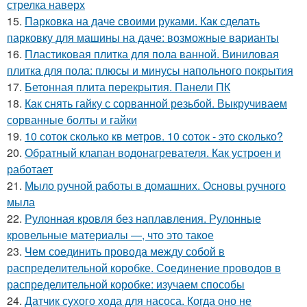
стрелка наверх
15.
Парковка на даче своими руками. Как сделать
парковку для машины на даче: возможные варианты
16.
Пластиковая плитка для пола ванной. Виниловая
плитка для пола: плюсы и минусы напольного покрытия
17.
Бетонная плита перекрытия. Панели ПК
18.
Как снять гайку с сорванной резьбой. Выкручиваем
сорванные болты и гайки
19.
10 соток сколько кв метров. 10 соток - это сколько?
20.
Обратный клапан водонагревателя. Как устроен и
работает
21.
Мыло ручной работы в домашних. Основы ручного
мыла
22.
Рулонная кровля без наплавления. Рулонные
кровельные материалы —, что это такое
23.
Чем соединить провода между собой в
распределительной коробке. Соединение проводов в
распределительной коробке: изучаем способы
24.
Датчик сухого хода для насоса. Когда оно не