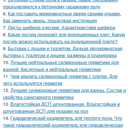
предъявляются к бетонному гаражному полу
6.
Как поставить межкомнатные двери своими руками.
Как заменить дверь: пошаговая инструкция
7.
Листы шифера плоские. Характеристики шифера
8.
Какая посуда подходит для индукционных плит. Какую
посуду можно использовать на индукционной плите?
9.
Бытовки с душем и туалетом. Дачная двухкомнатная
бытовка с туалетом и душем: размеры и планировка
10.
Лучшие нейтральные силиконовые герметики для
ванной. Кислотные и нейтральные герметики
11.
Чем удалить силиконовый герметик с плитки. Для
чего используется герметик
12.
Лучшие силиконовые герметики для ванны. Состав и
свойства санитарного герметика
13.
Влагостойкая ДСП шпунтованная. Влагостойкая и
шпунтованная ДСП для укладки на пол
14.
Гидравлический разделитель для теплого пола. Что
такое гидравлический разделитель или гидравлическая