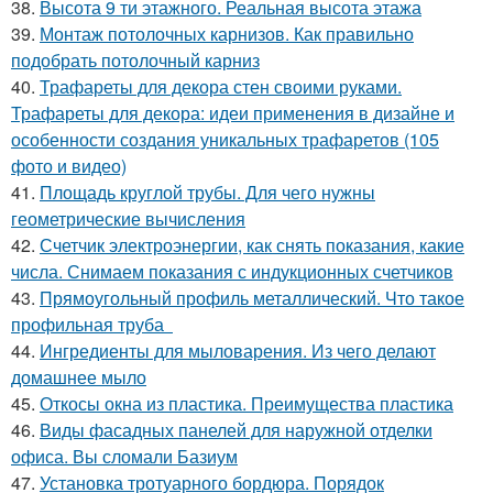
38.
Высота 9 ти этажного. Реальная высота этажа
39.
Монтаж потолочных карнизов. Как правильно
подобрать потолочный карниз
40.
Трафареты для декора стен своими руками.
Трафареты для декора: идеи применения в дизайне и
особенности создания уникальных трафаретов (105
фото и видео)
41.
Площадь круглой трубы. Для чего нужны
геометрические вычисления
42.
Счетчик электроэнергии, как снять показания, какие
числа. Снимаем показания с индукционных счетчиков
43.
Прямоугольный профиль металлический. Что такое
профильная труба
44.
Ингредиенты для мыловарения. Из чего делают
домашнее мыло
45.
Откосы окна из пластика. Преимущества пластика
46.
Виды фасадных панелей для наружной отделки
офиса. Вы сломали Базиум
47.
Установка тротуарного бордюра. Порядок