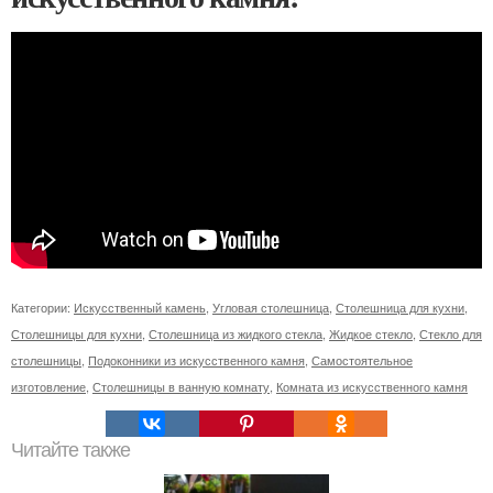
Категории:
Искусственный камень
,
Угловая столешница
,
Столешница для кухни
,
Столешницы для кухни
,
Столешница из жидкого стекла
,
Жидкое стекло
,
Стекло для
столешницы
,
Подоконники из искусственного камня
,
Самостоятельное
изготовление
,
Столешницы в ванную комнату
,
Комната из искусственного камня
Читайте также