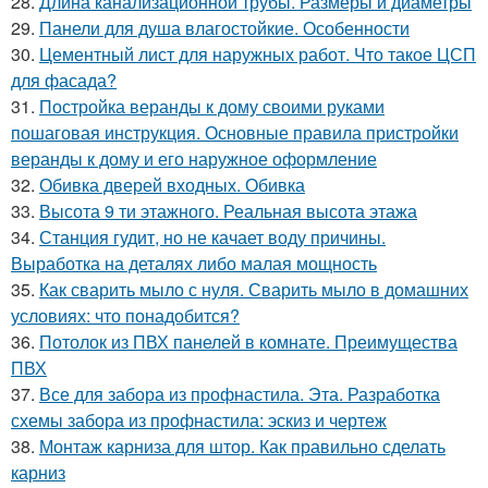
28.
Длина канализационной трубы. Размеры и диаметры
29.
Панели для душа влагостойкие. Особенности
30.
Цементный лист для наружных работ. Что такое ЦСП
для фасада?
31.
Постройка веранды к дому своими руками
пошаговая инструкция. Основные правила пристройки
веранды к дому и его наружное оформление
32.
Обивка дверей входных. Обивка
33.
Высота 9 ти этажного. Реальная высота этажа
34.
Станция гудит, но не качает воду причины.
Выработка на деталях либо малая мощность
35.
Как сварить мыло с нуля. Сварить мыло в домашних
условиях: что понадобится?
36.
Потолок из ПВХ панелей в комнате. Преимущества
ПВХ
37.
Все для забора из профнастила. Эта. Разработка
схемы забора из профнастила: эскиз и чертеж
38.
Монтаж карниза для штор. Как правильно сделать
карниз