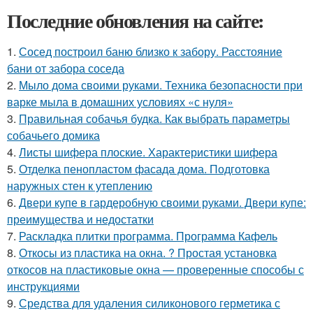
Последние обновления на сайте:
1.
Сосед построил баню близко к забору. Расстояние
бани от забора соседа
2.
Мыло дома своими руками. Техника безопасности при
варке мыла в домашних условиях «с нуля»
3.
Правильная собачья будка. Как выбрать параметры
собачьего домика
4.
Листы шифера плоские. Характеристики шифера
5.
Отделка пенопластом фасада дома. Подготовка
наружных стен к утеплению
6.
Двери купе в гардеробную своими руками. Двери купе:
преимущества и недостатки
7.
Раскладка плитки программа. Программа Кафель
8.
Откосы из пластика на окна. ? Простая установка
откосов на пластиковые окна — проверенные способы с
инструкциями
9.
Средства для удаления силиконового герметика с