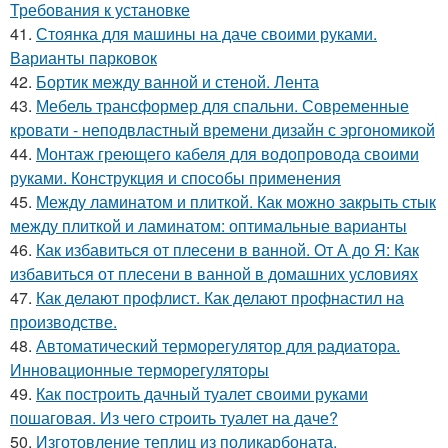
Требования к установке
41.
Стоянка для машины на даче своими руками.
Варианты парковок
42.
Бортик между ванной и стеной. Лента
43.
Мебель трансформер для спальни. Современные
кровати - неподвластный времени дизайн с эргономикой
44.
Монтаж греющего кабеля для водопровода своими
руками. Конструкция и способы применения
45.
Между ламинатом и плиткой. Как можно закрыть стык
между плиткой и ламинатом: оптимальные варианты
46.
Как избавиться от плесени в ванной. От А до Я: Как
избавиться от плесени в ванной в домашних условиях
47.
Как делают профлист. Как делают профнастил на
производстве.
48.
Автоматический терморегулятор для радиатора.
Инновационные терморегуляторы
49.
Как построить дачный туалет своими руками
пошаговая. Из чего строить туалет на даче?
50.
Изготовление теплиц из поликарбоната.