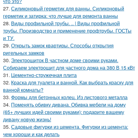
что это?
27.
Силиконовый герметик для ванны. Силиконовый
герметик и затирка: что лучше для ремонта ванны
28.
Виды профильной трубы. .. | Виды профильной
трубы. Производство и применение профтрубы. ГОСТы
и ТУ.
29.
Открыть замок квартиры. Способы открытия
ригельных замков
30.
Электрощиток В частном доме своими руками.
Собираем электрощит для частного дома на 380 В 15 кВт
31.
Цементно-стружечная плита
32.
Краска для туалета и ванной. Как выбрать краску для
ванной комнаты?
33.
Формы для бетонных колец. Из листового металла
34.
Поменять обивку дивана. Обивка мебели на дому
(65+ лучших идей своими руками): подарите вашему
дивану новую жизнь!
35.
Садовые фигурки из цемента. Фигурки из цемента:
чем хороши и как делать