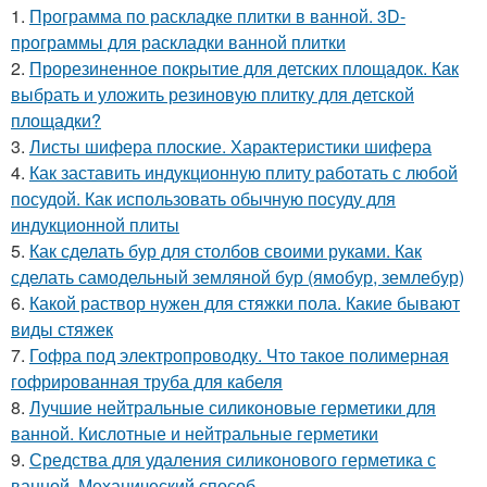
1.
Программа по раскладке плитки в ванной. 3D-
программы для раскладки ванной плитки
2.
Прорезиненное покрытие для детских площадок. Как
выбрать и уложить резиновую плитку для детской
площадки?
3.
Листы шифера плоские. Характеристики шифера
4.
Как заставить индукционную плиту работать с любой
посудой. Как использовать обычную посуду для
индукционной плиты
5.
Как сделать бур для столбов своими руками. Как
сделать самодельный земляной бур (ямобур, землебур)
6.
Какой раствор нужен для стяжки пола. Какие бывают
виды стяжек
7.
Гофра под электропроводку. Что такое полимерная
гофрированная труба для кабеля
8.
Лучшие нейтральные силиконовые герметики для
ванной. Кислотные и нейтральные герметики
9.
Средства для удаления силиконового герметика с
ванной. Механический способ