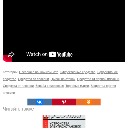
Категории:
Плесени в ванной комнате
,
Эффективные средства
,
Эффективное
средство
,
Средство от плесени
,
Грибок на стенах
,
Средство от черной плесени
,
Средства от плесени
,
Борьба с плесенью
,
Торговые марки
,
Вещества против
плесени
Читайте также