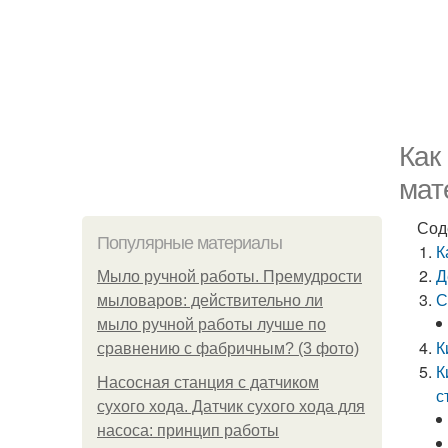
Как
мат
Сод
Популярные материалы
К
Д
Мыло ручной работы. Премудрости
С
мыловаров: действительно ли
мыло ручной работы лучше по
К
сравнению с фабричным? (3 фото)
К
Насосная станция с датчиком
с
сухого хода. Датчик сухого хода для
насоса: принцип работы