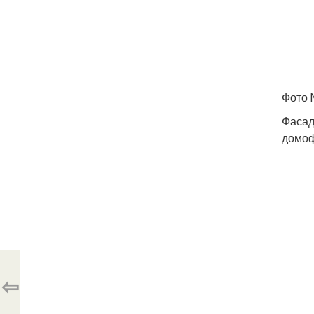
Фото 
Фасад
домоф
⇦