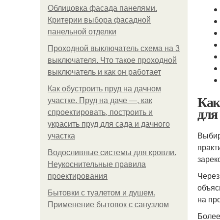
Облицовка фасада панелями.
Критерии выбора фасадной
панельной отделки
Проходной выключатель схема на 3
выключателя. Что такое проходной
выключатель и как он работает
Как обустроить пруд на дачном
Как
участке. Пруд на даче —, как
для
спроектировать, построить и
украсить пруд для сада и дачного
Выбир
участка
практ
Водосливные системы для кровли.
зарек
Неукоснительные правила
Через
проектирования
объяс
Бытовки с туалетом и душем.
на пр
Применение бытовок с санузлом
Более