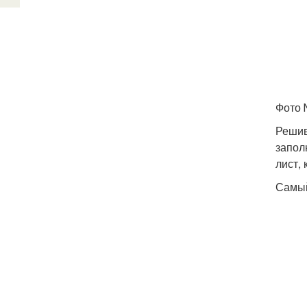
Фото
Решив
запол
лист, 
Самый