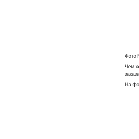
Фото 
Чем х
заказ
На фо