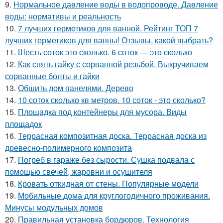
9.
Нормальное давление воды в водопроводе. Давление
воды: нормативы и реальность
10.
7 лучших герметиков для ванной. Рейтинг ТОП 7
лучших герметиков для ванны! Отзывы, какой выбрать?
11.
Шесть соток это сколько. 6 соток — это сколько
12.
Как снять гайку с сорванной резьбой. Выкручиваем
сорванные болты и гайки
13.
Обшить дом панелями. Дерево
14.
10 соток сколько кв метров. 10 соток - это сколько?
15.
Площадка под контейнеры для мусора. Виды
площадок
16.
Террасная композитная доска. Террасная доска из
древесно-полимерного композита
17.
Погреб в гараже без сырости. Сушка подвала с
помощью свечей, жаровни и осушителя
18.
Кровать откидная от стены. Популярные модели
19.
Мобильные дома для круглогодичного проживания.
Минусы модульных домов
20.
Правильная установка бордюров. Технология