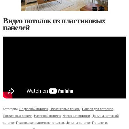
Видео потолок из пластиковых
панелей
Категории:
Подвесной потолок
,
Пластиковые панели
,
Панели для потолков
,
Потолочные панели
,
Натяжной потолок
,
Натяжные потолки
,
Цены на натяжной
потолок
,
Полотна для натяжных потолков
,
Цены на потолок
,
Потолок из