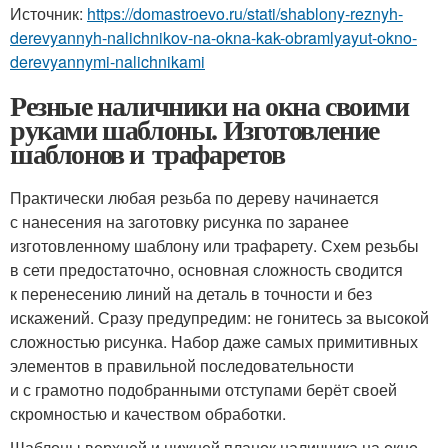
Источник:
https://domastroevo.ru/stati/shablony-reznyh-
derevyannyh-nalichnikov-na-okna-kak-obramlyayut-okno-
derevyannymi-nalichnikami
Резные наличники на окна своими
руками шаблоны. Изготовление
шаблонов и трафаретов
Практически любая резьба по дереву начинается
с нанесения на заготовку рисунка по заранее
изготовленному шаблону или трафарету. Схем резьбы
в сети предостаточно, основная сложность сводится
к перенесению линий на деталь в точности и без
искажений. Сразу предупредим: не гонитесь за высокой
сложностью рисунка. Набор даже самых примитивных
элементов в правильной последовательности
и с грамотно подобранными отступами берёт своей
скромностью и качеством обработки.
Шаблоны верхней и нижней планок наличника на окно