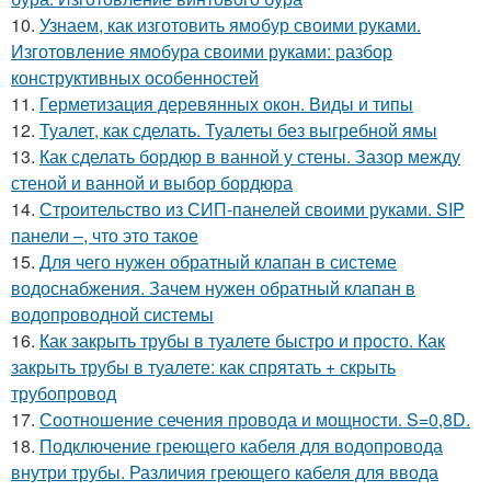
10.
Узнаем, как изготовить ямобур своими руками.
Изготовление ямобура своими руками: разбор
конструктивных особенностей
11.
Герметизация деревянных окон. Виды и типы
12.
Туалет, как сделать. Туалеты без выгребной ямы
13.
Как сделать бордюр в ванной у стены. Зазор между
стеной и ванной и выбор бордюра
14.
Строительство из СИП-панелей своими руками. SIP
панели –, что это такое
15.
Для чего нужен обратный клапан в системе
водоснабжения. Зачем нужен обратный клапан в
водопроводной системы
16.
Как закрыть трубы в туалете быстро и просто. Как
закрыть трубы в туалете: как спрятать + скрыть
трубопровод
17.
Соотношение сечения провода и мощности. S=0,8D.
18.
Подключение греющего кабеля для водопровода
внутри трубы. Различия греющего кабеля для ввода