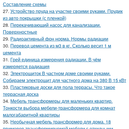
Составление схемы
27.
Устройство пруда на участке своими руками. Прудик
из авто покрышки (с пленкой)
28.
Перекачивающий насос для канализации.
Поверхностные
29.
Радиоактивный фон норма. Нормы радиации
30.
Перевод цемента из м3 в кг. Сколько весит 1 м
цемента
31.
Грей единица измерения радиации. В чём
измеряется радиация
32.
Электрощиток В частном доме своими руками.
Собираем электрощит для частного дома на 380 В 15 кВт
33.
Пластиковые доски для пола террасы. Что такое
террасная доска
34.
Мебель трансформеры для маленьких квартир.
Тонкости выбора мебели-трансформера для комнат
малогабаритной квартиры
35.
Необычная мебель трансформер для дома. 18
примеров трансформируемой мебели с откидными