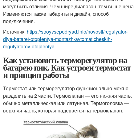
могут быть отличия. Чем шире диапазон, тем выше цена.
Изменяются также габариты и дизайн, способ
подключения.
Источник:
https://stroyvsepodryad.info/novosti/regulyator-
dlya-batarei-otopleniya-montazh-avtomaticheskih-
regulyatorov-otopleniya
Как установить терморегулятор на
батарею пик. Как устроен термостат
и принцип работы
Термостат или терморегулятор функционально можно
разделить на 2 части. Термоклапан — его нижняя часть,
обычно металлическая или латунная. Термоголовка —
верхняя часть, которая надевается на термоклапан.