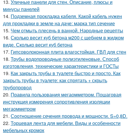
13.
Уличные панели для стен. Описание, плюсы и
минусы панелей
14.
Подземная прокладка кабеля. Какой кабель нужен
для прокладки в земле на даче: марка тип сечение
15.
Чем отмыть плесень в ванной. Народные рецепты
16.
Сколько весит куб бетона м200 с щебнем в жидком
виде. Сколько весит куб бетона
17.
Гипсоволоконная плита влагостойкая. ГВЛ для стен
18.
Трубы водопроводные полиэтиленовые. Способ
изготовления, технические характеристики и ГОСТы
19.
Как закрыть трубы в туалете быстро и просто. Как
закрыть трубы в туалете: как спрятать + скрыть
трубопровод
20.
Правила пользования мегаомметром. Пошаговая
инструкция измерения сопротивления изоляции
мегаомметром
21.
Соотношение сечения провода и мощности. S=0,8D.
22.
Торцевая лента для мебели. Виды и особенности
мебельных кромок