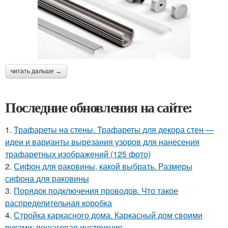
читать дальше →
Последние обновления на сайте:
1.
Трафареты на стены. Трафареты для декора стен —
идеи и варианты вырезания узоров для нанесения
трафаретных изображений (125 фото)
2.
Сифон для раковины, какой выбрать. Размеры
сифона для раковины
3.
Порядок подключения проводов. Что такое
распределительная коробка
4.
Стройка каркасного дома. Каркасный дом своими
руками: пошаговая инструкция