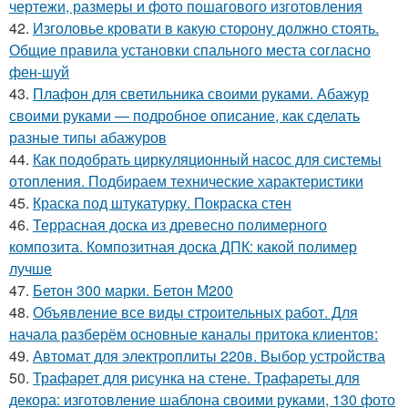
чертежи, размеры и фото пошагового изготовления
42.
Изголовье кровати в какую сторону должно стоять.
Общие правила установки спального места согласно
фен-шуй
43.
Плафон для светильника своими руками. Абажур
своими руками — подробное описание, как сделать
разные типы абажуров
44.
Как подобрать циркуляционный насос для системы
отопления. Подбираем технические характеристики
45.
Краска под штукатурку. Покраска стен
46.
Террасная доска из древесно полимерного
композита. Композитная доска ДПК: какой полимер
лучше
47.
Бетон 300 марки. Бетон М200
48.
Объявление все виды строительных работ. Для
начала разберём основные каналы притока клиентов:
49.
Автомат для электроплиты 220в. Выбор устройства
50.
Трафарет для рисунка на стене. Трафареты для
декора: изготовление шаблона своими руками, 130 фото