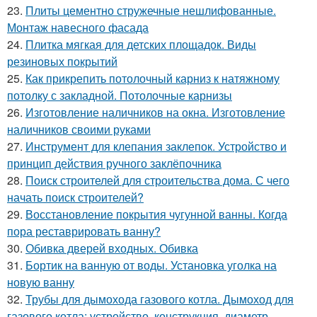
23.
Плиты цементно стружечные нешлифованные.
Монтаж навесного фасада
24.
Плитка мягкая для детских площадок. Виды
резиновых покрытий
25.
Как прикрепить потолочный карниз к натяжному
потолку с закладной. Потолочные карнизы
26.
Изготовление наличников на окна. Изготовление
наличников своими руками
27.
Инструмент для клепания заклепок. Устройство и
принцип действия ручного заклёпочника
28.
Поиск строителей для строительства дома. С чего
начать поиск строителей?
29.
Восстановление покрытия чугунной ванны. Когда
пора реставрировать ванну?
30.
Обивка дверей входных. Обивка
31.
Бортик на ванную от воды. Установка уголка на
новую ванну
32.
Трубы для дымохода газового котла. Дымоход для
газового котла: устройство, конструкция, диаметр