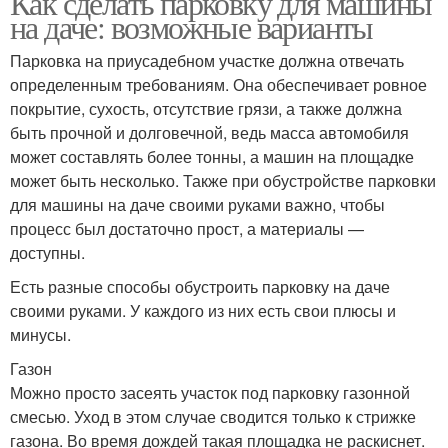
Как сделать парковку для машины
на даче: возможные варианты
Парковка на приусадебном участке должна отвечать
Жвачка на тротуарной
Планировка под
определенным требованиям. Она обеспечивает ровное
плитке
тротуарную плитку
покрытие, сухость, отсутствие грязи, а также должна
быть прочной и долговечной, ведь масса автомобиля
может составлять более тонны, а машин на площадке
может быть несколько. Также при обустройстве парковки
Парковка из тротуарной
для машины на даче своими руками важно, чтобы
плитки
процесс был достаточно прост, а материалы —
доступны.
Есть разные способы обустроить парковку на даче
своими руками. У каждого из них есть свои плюсы и
минусы.
Газон
Можно просто засеять участок под парковку газонной
смесью. Уход в этом случае сводится только к стрижке
газона. Во время дождей такая площадка не раскиснет.