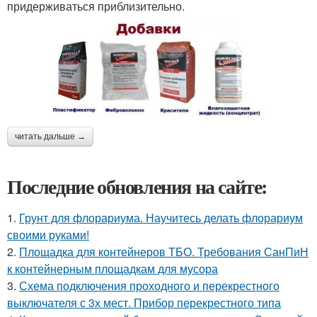
придерживаться приблизительно.
читать дальше →
Последние обновления на сайте:
1.
Грунт для флорариума. Научитесь делать флорариум
своими руками!
2.
Площадка для контейнеров ТБО. Требования СанПиН
к контейнерным площадкам для мусора
3.
Схема подключения проходного и перекрестного
выключателя с 3х мест. Прибор перекрестного типа