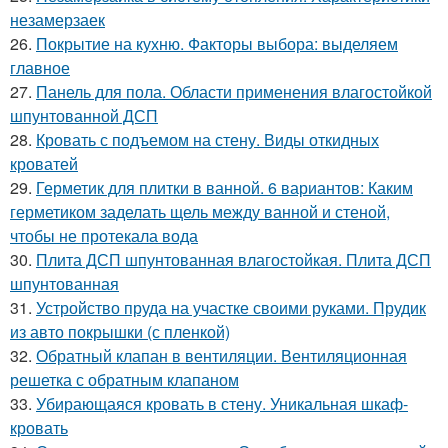
незамерзаек
26.
Покрытие на кухню. Факторы выбора: выделяем
главное
27.
Панель для пола. Области применения влагостойкой
шпунтованной ДСП
28.
Кровать с подъемом на стену. Виды откидных
кроватей
29.
Герметик для плитки в ванной. 6 вариантов: Каким
герметиком заделать щель между ванной и стеной,
чтобы не протекала вода
30.
Плита ДСП шпунтованная влагостойкая. Плита ДСП
шпунтованная
31.
Устройство пруда на участке своими руками. Прудик
из авто покрышки (с пленкой)
32.
Обратный клапан в вентиляции. Вентиляционная
решетка с обратным клапаном
33.
Убирающаяся кровать в стену. Уникальная шкаф-
кровать