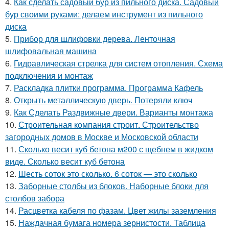
4.
Как сделать садовый бур из пильного диска. Садовый
бур своими руками: делаем инструмент из пильного
диска
5.
Прибор для шлифовки дерева. Ленточная
шлифовальная машина
6.
Гидравлическая стрелка для систем отопления. Схема
подключения и монтаж
7.
Раскладка плитки программа. Программа Кафель
8.
Открыть металлическую дверь. Потеряли ключ
9.
Как Сделать Раздвижные двери. Варианты монтажа
10.
Строительная компания строит. Строительство
загородных домов в Москве и Московской области
11.
Сколько весит куб бетона м200 с щебнем в жидком
виде. Сколько весит куб бетона
12.
Шесть соток это сколько. 6 соток — это сколько
13.
Заборные столбы из блоков. Наборные блоки для
столбов забора
14.
Расцветка кабеля по фазам. Цвет жилы заземления
15.
Наждачная бумага номера зернистости. Таблица