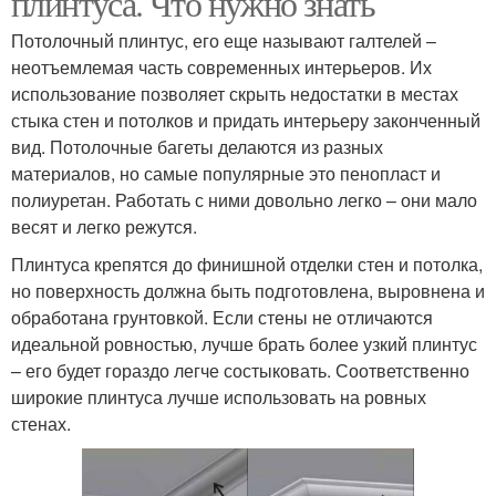
плинтуса. Что нужно знать
Потолочный плинтус, его еще называют галтелей –
неотъемлемая часть современных интерьеров. Их
Уголки для потолочного
использование позволяет скрыть недостатки в местах
Плинтус без стусла
плинтуса
стыка стен и потолков и придать интерьеру законченный
вид. Потолочные багеты делаются из разных
материалов, но самые популярные это пенопласт и
полиуретан. Работать с ними довольно легко – они мало
Плинтус на полу
весят и легко режутся.
Плинтуса крепятся до финишной отделки стен и потолка,
но поверхность должна быть подготовлена, выровнена и
обработана грунтовкой. Если стены не отличаются
идеальной ровностью, лучше брать более узкий плинтус
– его будет гораздо легче состыковать. Соответственно
широкие плинтуса лучше использовать на ровных
стенах.