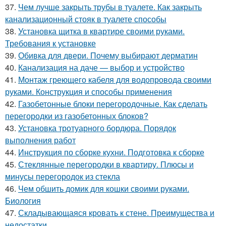
37.
Чем лучше закрыть трубы в туалете. Как закрыть
канализационный стояк в туалете способы
38.
Установка щитка в квартире своими руками.
Требования к установке
39.
Обивка для двери. Почему выбирают дерматин
40.
Канализация на даче — выбор и устройство
41.
Монтаж греющего кабеля для водопровода своими
руками. Конструкция и способы применения
42.
Газобетонные блоки перегородочные. Как сделать
перегородки из газобетонных блоков?
43.
Установка тротуарного бордюра. Порядок
выполнения работ
44.
Инструкция по сборке кухни. Подготовка к сборке
45.
Стеклянные перегородки в квартиру. Плюсы и
минусы перегородок из стекла
46.
Чем обшить домик для кошки своими руками.
Биология
47.
Складывающаяся кровать к стене. Преимущества и
недостатки