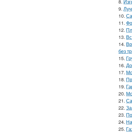
8.
Изг
9.
Луч
10.
Са
11.
Фо
12.
Пл
13.
Вс
14.
Вр
без т
15.
Гр
16.
До
17.
Мо
18.
Пр
19.
Га
20.
Мо
21.
Са
22.
За
23.
По
24.
На
25.
Га