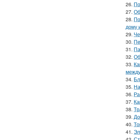
26.
По
27.
Об
28.
По
дому 
29.
Че
30.
Пе
31.
Па
32.
Об
33.
Ка
между
34.
Бл
35.
На
36.
Ра
37.
Ка
38.
Тр
39.
До
40.
То
41.
Эл
42.
Ст