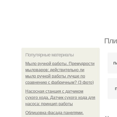
Пли
Популярные материалы
П
Мыло ручной работы. Премудрости
мыловаров: действительно ли
мыло ручной работы лучше по
сравнению с фабричным? (3 фото)
П
Насосная станция с датчиком
сухого хода. Датчик сухого хода для
насоса: принцип работы
Облицовка фасада панелями.