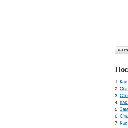
читат
Пос
1.
Как
2.
Обс
3.
Стр
4.
Как
5.
Зем
6.
Ста
7.
Как