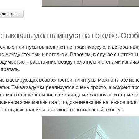
ь дальше →
стыковать угол плинтуса на потолке. Осо
очные плинтусы выполняют не практическую, а декоративн
ов между стенами и потолком. Впрочем, в случае с натяжн
одимостью – расстояние между полотном и стенами изначал
 прятать.
о маскирующих возможностей, плинтусы можно также испо
етки. Такая задумка реализуется очень просто, а эффект п
авливаются небольшие светодиодные лампочки, которые с
еленной зоне мягкий свет, подсвечивающий натяжное полот
 знать, как правильно стыковать потолочный плинтус.