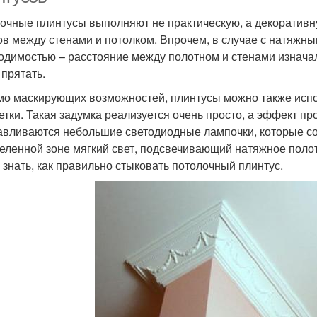
очные плинтусы выполняют не практическую, а декоративн
ов между стенами и потолком. Впрочем, в случае с натяжн
одимостью – расстояние между полотном и стенами изначал
 прятать.
о маскирующих возможностей, плинтусы можно также испо
етки. Такая задумка реализуется очень просто, а эффект п
авливаются небольшие светодиодные лампочки, которые с
еленной зоне мягкий свет, подсвечивающий натяжное полот
 знать, как правильно стыковать потолочный плинтус.