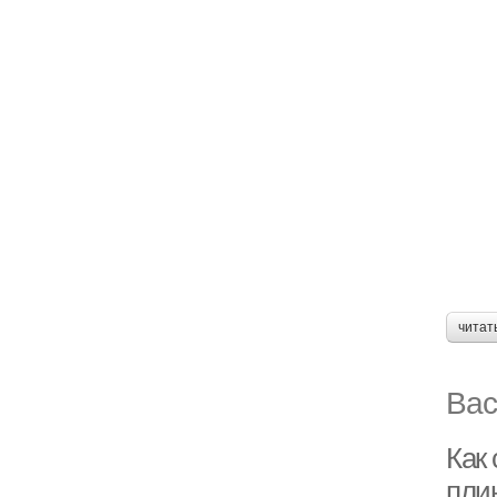
читат
Вас
Как 
пли