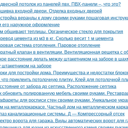
двесной потолок из панелей пвх. ПВХ-панели –, что это?
шивка входной двери. Отделка входных дверей
стройка веранды к дому своими руками пошаговая инструк
и его наружное оформление
м обшивают теплицы. Органическое стекло для покрытия
ревод цемента из м3 в кг. Сколько весит 1 м цемента
ровая система отопления. Паровое отопление
ратный клапан в вентиляции. Вентиляционная решетка с 
кое расстояние делать между штакетником на заборе в ша
 штакетником на заборе
оки для постройки дома. Преимущества и недостатки блоко
 что приклеить потолочную плитку. Клей для потолочной пл
сстояние от забора до септика. Расположение септика
к обновить полированную мебель своими руками. Реставр
афареты для росписи стен своими руками. Уникальное ук
м на металлокаркасе. Частный дом на металлическом карк
паз канализационные системы. Д — Компрессорный отсек
ектро ворота для гаража. Виды автоматических ворот для 
олешница для кухни из искусственного камня своими рукам