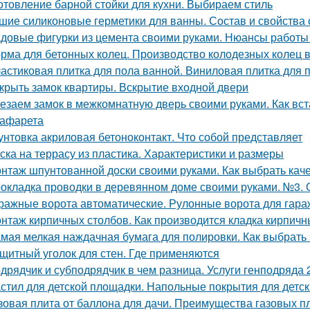
отовление барной стойки для кухни. Выбираем стиль
шие силиконовые герметики для ванны. Состав и свойства 
довые фигурки из цемента своими руками. Нюансы работы
рма для бетонных колец. Производство колодезных колец в
астиковая плитка для пола ванной. Виниловая плитка для 
крыть замок квартиры. Вскрытие входной двери
езаем замок в межкомнатную дверь своими руками. Как вст
рафарета
унтовка акриловая бетоноконтакт. Что собой представляет
ска на террасу из пластика. Характеристики и размеры
нтаж шпунтованной доски своими руками. Как выбрать ка
окладка проводки в деревянном доме своими руками. №3. 
ражные ворота автоматические. Рулонные ворота для гара
нтаж кирпичных столбов. Как производится кладка кирпичн
мая мелкая наждачная бумага для полировки. Как выбрать
щитный уголок для стен. Где применяются
дрядчик и субподрядчик в чем разница. Услуги генподряда 2
стил для детской площадки. Напольные покрытия для детс
зовая плита от баллона для дачи. Преимущества газовых п