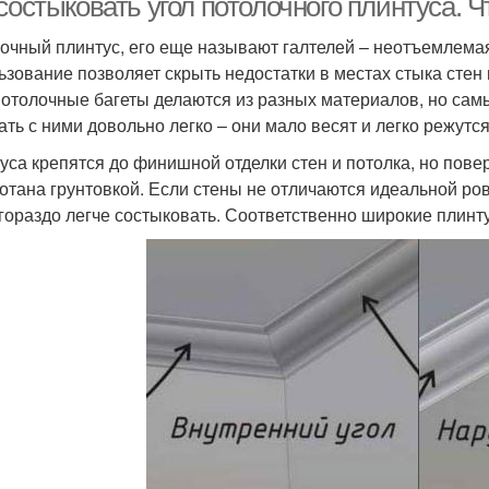
состыковать угол потолочного плинтуса. Ч
очный плинтус, его еще называют галтелей – неотъемлема
ьзование позволяет скрыть недостатки в местах стыка стен
Потолочные багеты делаются из разных материалов, но сам
ать с ними довольно легко – они мало весят и легко режутся
уса крепятся до финишной отделки стен и потолка, но пове
отана грунтовкой. Если стены не отличаются идеальной ров
 гораздо легче состыковать. Соответственно широкие плинт