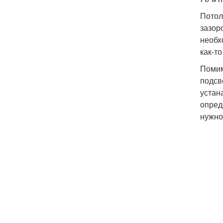
Потол
зазор
необх
как-то
Помим
подсв
устан
опред
нужно