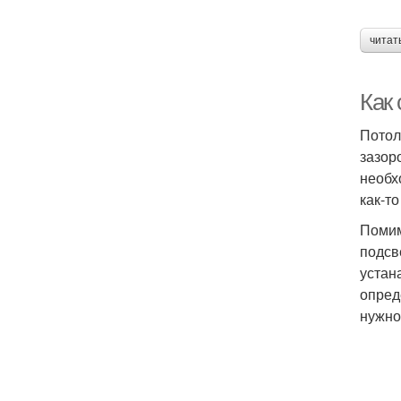
читат
Как 
Потол
зазор
необх
как-то
Помим
подсв
устан
опред
нужно